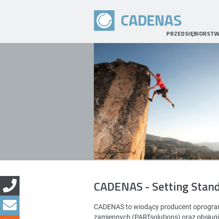
PRZEDSIĘBIORST
CADENAS - Setting Stan
CADENAS to wiodący producent oprogramo
zamiennych (PARTsolutions) oraz obsług