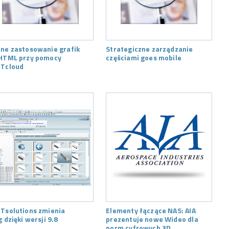
ne zastosowanie grafik
Strategiczne zarządzanie
HTML przy pomocy
częściami goes mobile
Tcloud
Tsolutions zmienia
Elementy łączące NAS: AIA
g dzięki wersji 9.8
prezentuje nowe Wideo dla
norm cyfrowych 3D