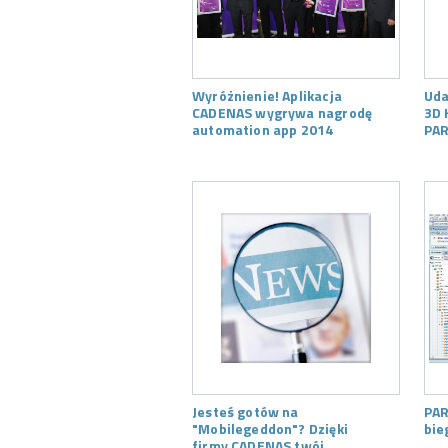
Wyróżnienie! Aplikacja
Uda
CADENAS wygrywa nagrodę
3D 
automation app 2014
PAR
Jesteś gotów na
PAR
"Mobilegeddon"? Dzięki
bie
firmy CADENAS twój