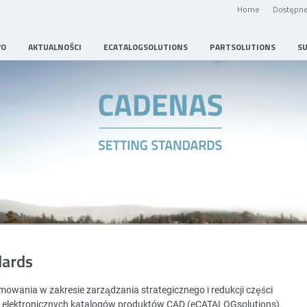
Home
Dostępne
WO
AKTUALNOŚCI
ECATALOGSOLUTIONS
PARTSOLUTIONS
S
Strategic Parts Management
dards
wania w zakresie zarządzania strategicznego i redukcji części
i elektronicznych katalogów produktów CAD (eCATALOGsolutions).