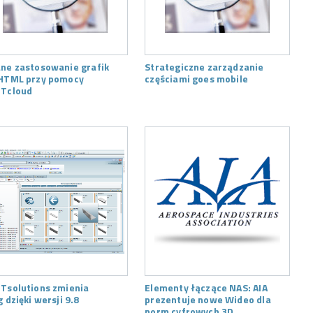
ne zastosowanie grafik
Strategiczne zarządzanie
HTML przy pomocy
częściami goes mobile
Tcloud
Tsolutions zmienia
Elementy łączące NAS: AIA
g dzięki wersji 9.8
prezentuje nowe Wideo dla
norm cyfrowych 3D