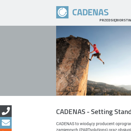
PRZEDSIĘBIORST
CADENAS - Setting Stan
CADENAS to wiodący producent oprogramo
zamiennych (PARTsolutions) oraz obsług