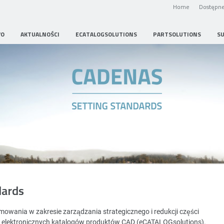
Home
Dostępne
WO
AKTUALNOŚCI
ECATALOGSOLUTIONS
PARTSOLUTIONS
S
Strategic Parts Management
dards
wania w zakresie zarządzania strategicznego i redukcji części
i elektronicznych katalogów produktów CAD (eCATALOGsolutions).