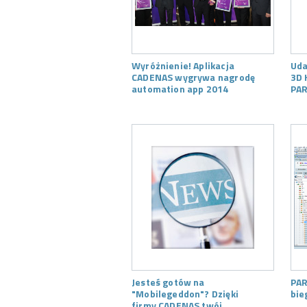
Wyróżnienie! Aplikacja
Uda
CADENAS wygrywa nagrodę
3D 
automation app 2014
PAR
Jesteś gotów na
PAR
"Mobilegeddon"? Dzięki
bie
firmy CADENAS twój