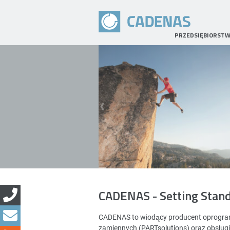
PRZEDSIĘBIORST
CADENAS - Setting Stan
CADENAS to wiodący producent oprogramo
zamiennych (PARTsolutions) oraz obsług