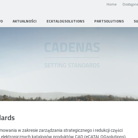
Home
Dostępne
WO
AKTUALNOŚCI
ECATALOGSOLUTIONS
PARTSOLUTIONS
S
Strategic Parts Management
dards
wania w zakresie zarządzania strategicznego i redukcji części
i elektronicznych katalogów produktów CAD (eCATALOGsolutions).