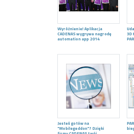
Wyróżnienie! Aplikacja
Uda
CADENAS wygrywa nagrodę
3D 
automation app 2014
PAR
Jesteś gotów na
PAR
"Mobilegeddon"? Dzięki
bie
firmy CADENAS twój