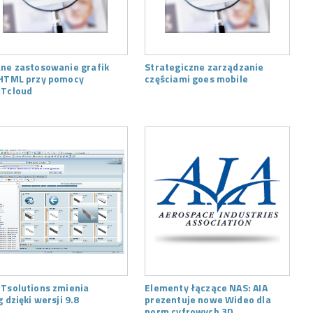
ne zastosowanie grafik
Strategiczne zarządzanie
HTML przy pomocy
częściami goes mobile
Tcloud
Tsolutions zmienia
Elementy łączące NAS: AIA
g dzięki wersji 9.8
prezentuje nowe Wideo dla
norm cyfrowych 3D