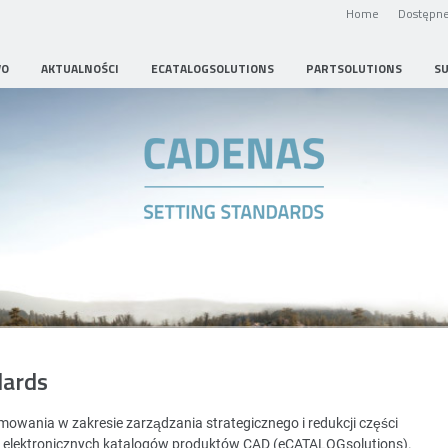
Home
Dostępne
WO
AKTUALNOŚCI
ECATALOGSOLUTIONS
PARTSOLUTIONS
S
Strategic Parts Management
dards
wania w zakresie zarządzania strategicznego i redukcji części
i elektronicznych katalogów produktów CAD (eCATALOGsolutions).