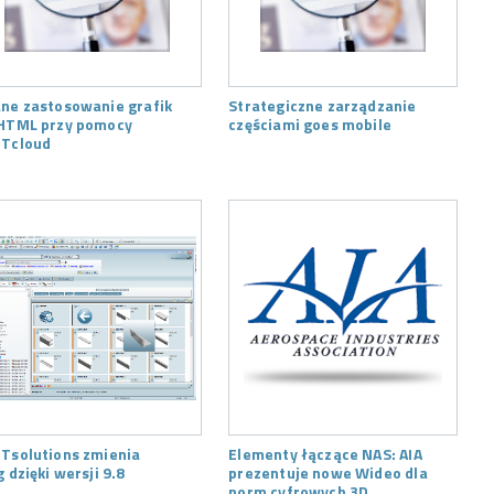
ne zastosowanie grafik
Strategiczne zarządzanie
HTML przy pomocy
częściami goes mobile
Tcloud
Tsolutions zmienia
Elementy łączące NAS: AIA
g dzięki wersji 9.8
prezentuje nowe Wideo dla
norm cyfrowych 3D