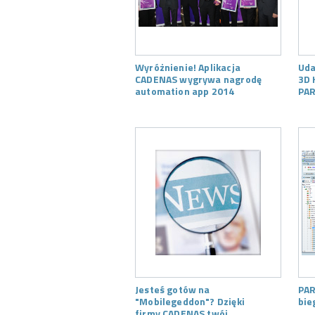
Wyróżnienie! Aplikacja
Uda
CADENAS wygrywa nagrodę
3D 
automation app 2014
PAR
Jesteś gotów na
PAR
"Mobilegeddon"? Dzięki
bie
firmy CADENAS twój