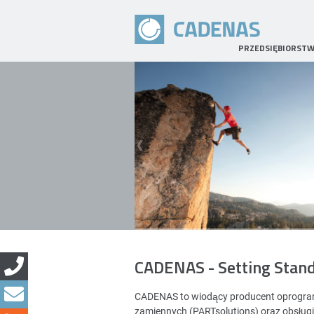
PRZEDSIĘBIORST
CADENAS - Setting Stan
CADENAS to wiodący producent oprogramo
zamiennych (PARTsolutions) oraz obsług