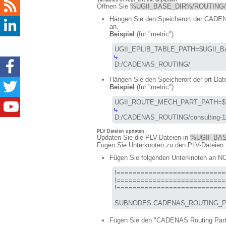
Variables in rout_env.dat anpassen
Öffnen Sie
%UGII_BASE_DIR%/ROUTING/man
Hängen Sie den Speicherort der CADEN
an.
Beispiel
(für "metric"):
D:/CADENAS_ROUTING/
Hängen Sie den Speicherort der prt-Dat
Beispiel
(für "metric"):
D:/CADENAS_ROUTING/consulting-11
PLV Dateien updaten
Updaten Sie die PLV-Dateien in
%UGII_BASE
Fügen Sie Unterknoten zu den PLV-Dateien:
Fügen Sie folgenden Unterknoten an
!===========================
!===========================
!===========================
SUBNODES CADENAS_ROUTING_
Fügen Sie den "CADENAS Routing Par