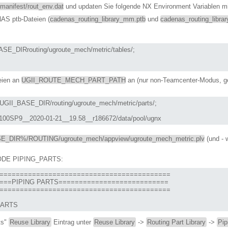
ifest/rout_env.dat
und updaten Sie folgende NX Environment Variablen 
AS ptb-Dateien (
cadenas_routing_library_mm.ptb
und
cadenas_routing_librar
eien an
UGII_ROUTE_MECH_PART_PATH
an (nur non-Teamcenter-Modus, ge
00SP9__2020-01-21__19.58__r186672/data/pool/ugnx
_DIR%/ROUTING/ugroute_mech/appview/ugroute_mech_metric.plv
(und - 
 NODE PIPING_PARTS:
==========================================

===PIPING PARTS===========================

==========================================

PARTS
ts"
Reuse Library
Eintrag unter
Reuse Library
->
Routing Part Library
->
Pip