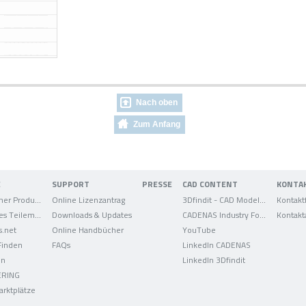
Nach oben
Zum Anfang
E
SUPPORT
PRESSE
CAD CONTENT
KONTA
Elektronischer Produktkatalog
Online Lizenzantrag
3Dfindit - CAD Modelle
Kontakt
Strategisches Teilemanagement
Downloads & Updates
CADENAS Industry Forum
Kontakt
s.net
Online Handbücher
YouTube
 Finden
FAQs
LinkedIn CADENAS
on
LinkedIn 3Dfindit
ERING
arktplätze