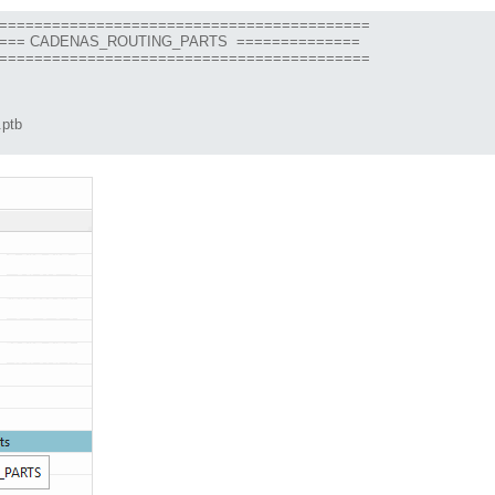
==========================================

=== CADENAS_ROUTING_PARTS  ==============

==========================================

ptb
