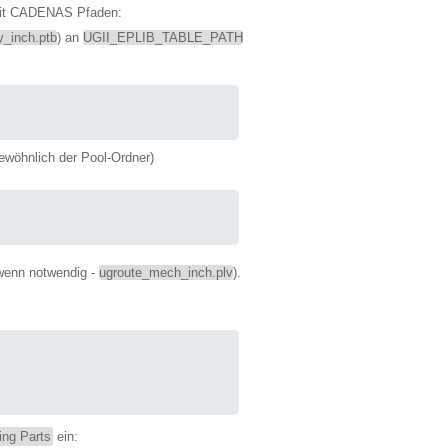
mit CADENAS Pfaden:
y_inch.ptb
) an
UGII_EPLIB_TABLE_PATH
wöhnlich der Pool-Ordner)
wenn notwendig -
ugroute_mech_inch.plv
).
ing Parts
ein: