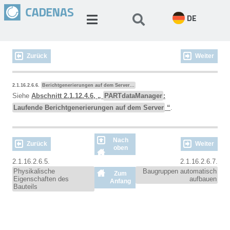
DE
Zurück
Weiter
2.1.16.2.6.6.
Berichtgenerierungen auf dem Server...
Siehe
Abschnitt 2.1.12.4.6, „
PARTdataManager
:
Laufende Berichtgenerierungen auf dem Server
“
.
Nach
Zurück
Weiter
oben
2.1.16.2.6.5.
2.1.16.2.6.7.
Physikalische
Baugruppen automatisch
Zum
Eigenschaften des
aufbauen
Anfang
Bauteils