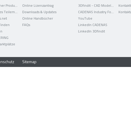
Elektronischer Produktkatalog
Online Lizenzantrag
3Dfindit - CAD Modelle
Kontakt
Strategisches Teilemanagement
Downloads & Updates
CADENAS Industry Forum
Kontakt
s.net
Online Handbücher
YouTube
 Finden
FAQs
LinkedIn CADENAS
on
LinkedIn 3Dfindit
ERING
arktplätze
enschutz
Sitemap