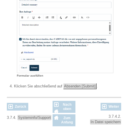
Formular ausfüllen
Klicken Sie abschließend auf
Absenden [Submit]
.
Nach
Zurück
Weiter
oben
3.7.4.2.
3.7.4.
Systeminfo/Support
Zum
In Datei speichern
Anfang