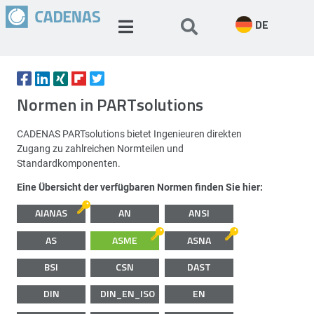
DE
Normen in PARTsolutions
CADENAS PARTsolutions bietet Ingenieuren direkten
Zugang zu zahlreichen Normteilen und
Standardkomponenten.
Eine Übersicht der verfügbaren Normen finden Sie hier:
AIANAS
AN
ANSI
AS
ASME
ASNA
BSI
CSN
DAST
DIN
DIN_EN_ISO
EN