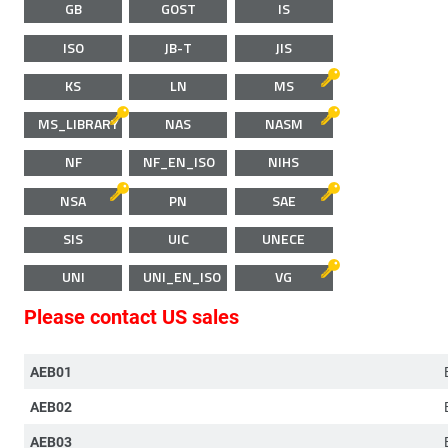
GB
GOST
IS
ISO
JB-T
JIS
KS
LN
MS
MS_LIBRARY
NAS
NASM
NF
NF_EN_ISO
NIHS
NSA
PN
SAE
SIS
UIC
UNECE
UNI
UNI_EN_ISO
VG
Please contact US sales
AEB01
AEB02
AEB03