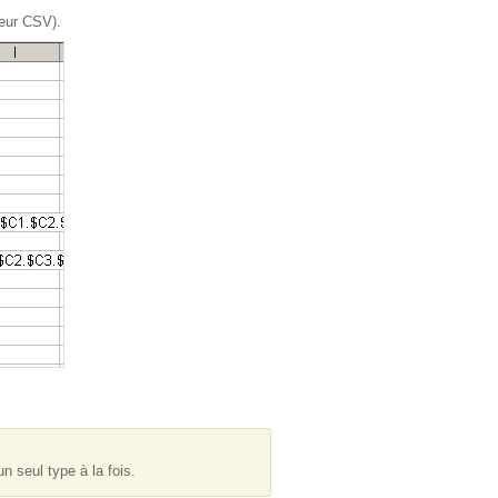
teur CSV).
un seul type à la fois.