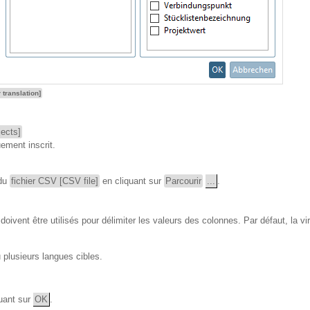
 translation]
jects]
ement inscrit.
 du
fichier CSV [CSV file]
en cliquant sur
Parcourir
...
.
doivent être utilisés pour délimiter les valeurs des colonnes. Par défaut, la vi
 plusieurs langues cibles.
quant sur
OK
.