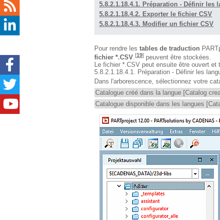
5.8.2.1.18.4.1. Préparation - Définir les
5.8.2.1.18.4.2. Exporter le fichier CSV
5.8.2.1.18.4.3. Modifier un fichier CSV
Pour rendre les
tables de traduction
PARTpr
[
19
]
fichier *.CSV
.
peuvent être stockées.
Le fichier *.CSV peut ensuite être ouvert et
5.8.2.1.18.4.1. Préparation - Définir les lan
Dans l'arborescence, sélectionnez votre cata
Catalogue créé dans la langue [Catalog crea
Catalogue disponible dans les langues [Cata