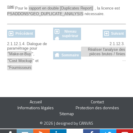
[
106
]
Pour le
rapport en double [Duplicates Report]
, la licence est
PSADDONS*GEO_DUPLICATE_ANALYSIS
nécessaire.
Niveau
Précédent
Suivant
supérieur
2.1.12.1.4. Dialogue de
2.1.12.3.
paramétrage pour
Réaliser l'analyse des
"Make-or-Buy
",
pièces brutes / finies
Sommaire
...
"Cost Mockup
" et
"Fournisseurs
Accueil
Contact
Informations légales
Protection des données
Sitemap
© 2026 | designed by CANVAS