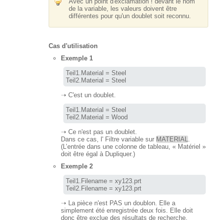
Avec un point d'exclamation ! devant le nom
de la variable, les valeurs doivent être
différentes pour qu'un doublet soit reconnu.
Cas d'utilisation
Exemple 1
Teil1.Material = Steel

Teil2.Material = Steel
➝ C'est un doublet.
Teil1.Material = Steel 

Teil2.Material = Wood
➝ Ce n'est pas un doublet.
Dans ce cas, l' Filtre variable sur
MATERIAL
.
(L’entrée dans une colonne de tableau, « Matériel »
doit être égal à Dupliquer.)
Exemple 2
Teil1.Filename = xy123.prt

Teil2.Filename = xy123.prt
➝ La pièce n'est PAS un doublon. Elle a
simplement été enregistrée deux fois. Elle doit
donc être exclue des résultats de recherche.