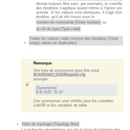
devrait toujours être saisi, par exemple), le contrôle
des doublons s'applique quand même si l'option est
activée. Si les valeurs sont identiques, il s'agit d'un
doublon, qu'il ait été trouvé sous le
numéro de commande [Order number]
ou
la clé de type [Type code]
.
Traiter les valeurs vides comme des doublons [Treat
empty values as duplicates]
:
Remarque
Une liste de synonymes peut être sous
$CADENAS_USER/reports.cfg
.
exemple :
[Synonyms]

8.8=St37, St 37
Ces synonymes sont vérifiés pour les variables
LinkDB et les variables de table.
Filtre de topologie [Topology filter]
:
La recherche géométrique, qui est la base de l'analyse des