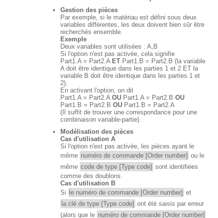
Gestion des pièces
Par exemple, si le matériau est défini sous deux
variables différentes, les deux doivent bien sûr être
recherchés ensemble.
Exemple
Deux variables sont utilisées : A,B
Si l'option n'est pas activée, cela signifie
Part1.A = Part2.A
ET
Part1.B = Part2.B (la variable
A doit être identique dans les parties 1 et 2 ET la
variable B doit être identique dans les parties 1 et
2).
En activant l'option, on dit
Part1.A = Part2.A
OU
Part1.A = Part2.B
OU
Part1.B = Part2.B
OU
Part1.B = Part2.A
(Il suffit de trouver une correspondance pour une
combinaison variable-partie).
Modélisation des pièces
Cas d'utilisation A
Si l'option n'est pas activée, les pièces ayant le
même
numéro de commande [Order number]
ou le
même
code de type [Type code]
sont identifiées
comme des doublons.
Cas d'utilisation B
Si
le numéro de commande [Order number]
et
la clé de type [Type code]
ont été saisis par erreur
(alors que le
numéro de commande [Order number]