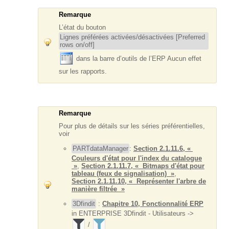
Remarque
L’état du bouton
Lignes préférées activées/désactivées [Preferred
rows on/off]
dans la barre d’outils de l’ERP Aucun effet
sur les rapports.
Remarque
Pour plus de détails sur les séries préférentielles,
voir
PARTdataManager
:
Section 2.1.11.6, «
Couleurs d'état pour l'index du catalogue
»
,
Section 2.1.11.7, « Bitmaps d'état pour
tableau (feux de signalisation) »
,
Section 2.1.11.10, « Représenter l'arbre de
manière filtrée »
3Dfindit
:
Chapitre 10, Fonctionnalité ERP
in ENTERPRISE 3Dfindit - Utilisateurs ->
/