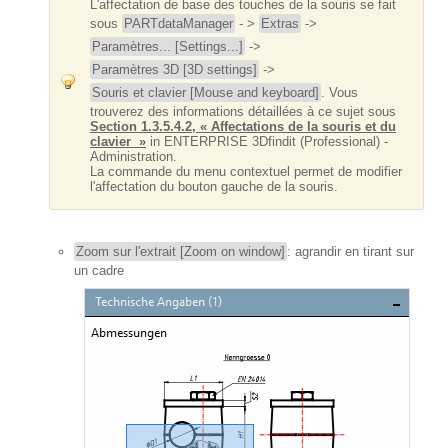
L'affectation de base des touches de la souris se fait
sous
PARTdataManager
- >
Extras
->
Paramètres... [Settings...]
->
Paramètres 3D [3D settings]
->
Souris et clavier [Mouse and keyboard]
. Vous
trouverez des informations détaillées à ce sujet sous
Section 1.3.5.4.2, « Affectations de la souris et du
clavier »
in ENTERPRISE 3Dfindit (Professional) -
Administration.
La commande du menu contextuel permet de modifier
l'affectation du bouton gauche de la souris.
Zoom sur l'extrait [Zoom on window]
: agrandir en tirant sur
un cadre