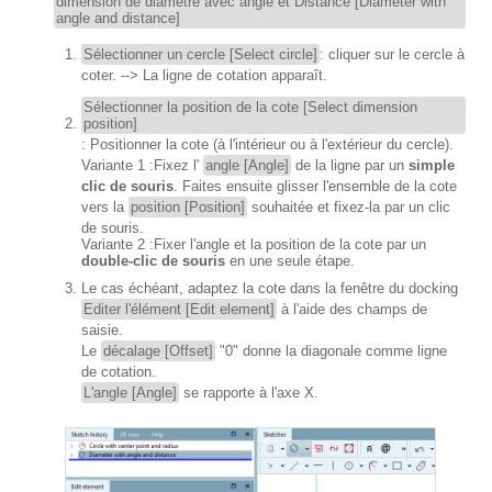
dimension de diamètre avec angle et Distance [Diameter with
angle and distance]
Sélectionner un cercle [Select circle]
: cliquer sur le cercle à
coter. --> La ligne de cotation apparaît.
Sélectionner la position de la cote [Select dimension
position]
: Positionner la cote (à l'intérieur ou à l'extérieur du cercle).
Variante 1 :
Fixez l'
angle [Angle]
de la ligne par un
simple
clic de souris
. Faites ensuite glisser l'ensemble de la cote
vers la
position [Position]
souhaitée et fixez-la par un clic
de souris.
Variante 2 :
Fixer l'angle et la position de la cote par un
double-clic de souris
en une seule étape.
Le cas échéant, adaptez la cote dans la fenêtre du docking
Editer l'élément [Edit element]
à l'aide des champs de
saisie.
Le
décalage [Offset]
"0" donne la diagonale comme ligne
de cotation.
L'angle [Angle]
se rapporte à l'axe X.