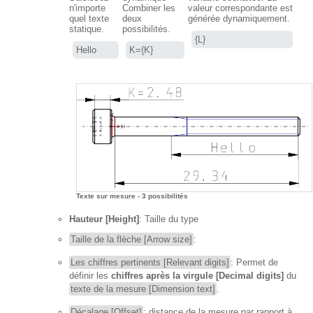
n'importe
Combiner les
valeur correspondante est
quel texte
deux
générée dynamiquement.
statique.
possibilités.
{L}
Hello
K={K}
Texte sur mesure - 3 possibilités
Hauteur [Height]
: Taille du type
Taille de la flèche [Arrow size]
:
Les chiffres pertinents [Relevant digits]
: Permet de
définir les
chiffres après la virgule [Decimal digits]
du
texte de la mesure [Dimension text]
.
Décalage [Offset]
: distance de la mesure par rapport à