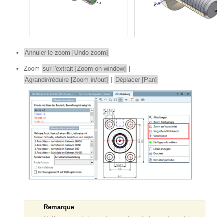
Annuler le zoom [Undo zoom]
Zoom
sur l'extrait [Zoom on window]
|
Agrandir/réduire [Zoom in/out]
|
Déplacer [Pan]
Remarque