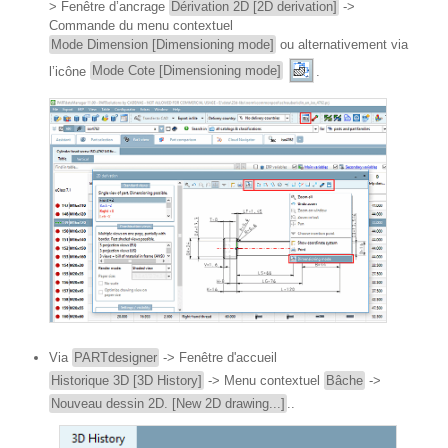
> Fenêtre d’ancrage
Dérivation 2D [2D derivation]
->
Commande du menu contextuel
Mode Dimension [Dimensioning mode]
ou alternativement via
l’icône
Mode Cote [Dimensioning mode]
.
Via
PARTdesigner
-> Fenêtre d'accueil
Historique 3D [3D History]
-> Menu contextuel
Bâche
->
Nouveau dessin 2D. [New 2D drawing...]
..