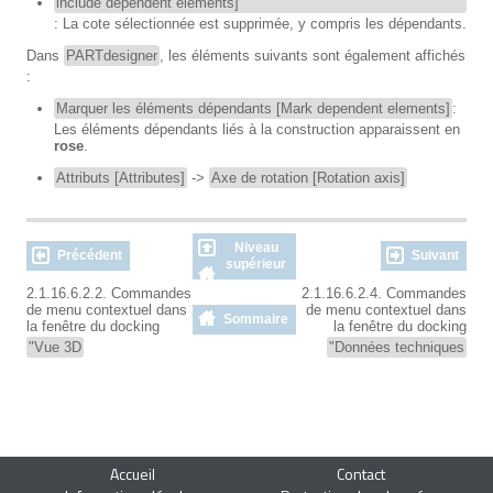
include dependent elements]
: La cote sélectionnée est supprimée, y compris les dépendants.
Dans
PARTdesigner
, les éléments suivants sont également affichés
:
Marquer les éléments dépendants [Mark dependent elements]
:
Les éléments dépendants liés à la construction apparaissent en
rose
.
Attributs [Attributes]
->
Axe de rotation [Rotation axis]
Niveau
Précédent
Suivant
supérieur
2.1.16.6.2.2. Commandes
2.1.16.6.2.4. Commandes
de menu contextuel dans
de menu contextuel dans
Sommaire
la fenêtre du docking
la fenêtre du docking
"Vue 3D
"Données techniques
Accueil
Contact