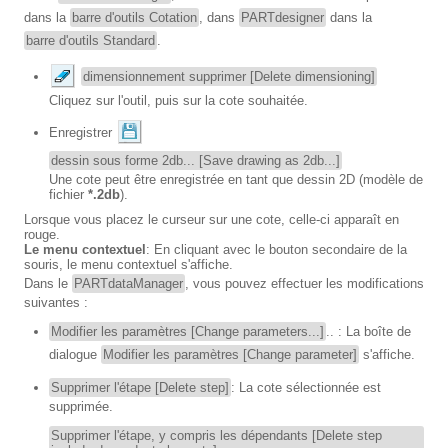
dans la
barre d'outils Cotation
, dans
PARTdesigner
dans la
barre d'outils Standard
.
dimensionnement supprimer [Delete dimensioning]
Cliquez sur l'outil, puis sur la cote souhaitée.
Enregistrer
dessin sous forme 2db... [Save drawing as 2db...]
Une cote peut être enregistrée en tant que dessin 2D (modèle de
fichier
*.2db
).
Lorsque vous placez le curseur sur une cote, celle-ci apparaît en
rouge.
Le menu contextuel
: En cliquant avec le bouton secondaire de la
souris, le menu contextuel s'affiche.
Dans le
PARTdataManager
, vous pouvez effectuer les modifications
suivantes :
Modifier les paramètres [Change parameters...]
.. : La boîte de
dialogue
Modifier les paramètres [Change parameter]
s'affiche.
Supprimer l'étape [Delete step]
: La cote sélectionnée est
supprimée.
Supprimer l'étape, y compris les dépendants [Delete step