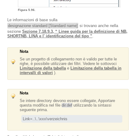
Figura 5.96.
Le informazioni di base sulla
designazione standard [Standard name]
si trovano anche nella
sezione
Sezione 7.18.9.3, “ Linee guida per la definizione di NB,
SHORTNB, LINA e l' identificazione del tipo ”
.
Nota
Se un progetto di collegamento non è valido per tutte le
righe, è possibile utilizzare dei filtri. Vedere le sottovoci
Limitazione della tabella
e
Limitazione della tabella in
intervalli di valori
).
Nota
Se intere directory devono essere collegate, Apportare
questa modifica nel file
dir.def
utilizzando la sintassi
seguente prima.
Link=..\..\xxx\verzeichnis