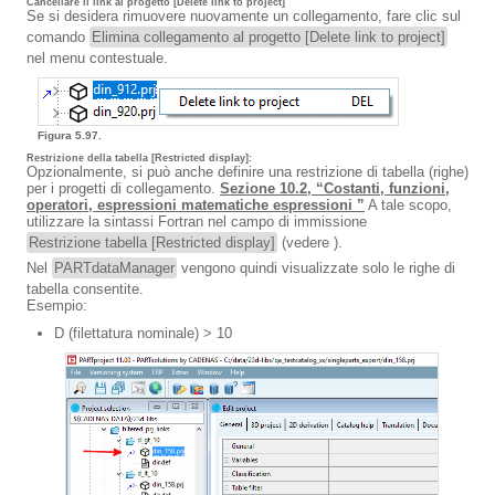
Cancellare il link al progetto [Delete link to project]
Se si desidera rimuovere nuovamente un collegamento, fare clic sul
comando
Elimina collegamento al progetto [Delete link to project]
nel menu contestuale.
Figura 5.97.
Restrizione della tabella [Restricted display]
:
Opzionalmente, si può anche definire una restrizione di tabella (righe)
per i progetti di collegamento.
Sezione 10.2, “Costanti,
funzioni
,
operatori
, espressioni matematiche espressioni ”
A tale scopo,
utilizzare la sintassi Fortran nel campo di immissione
Restrizione tabella [Restricted display]
(vedere ).
Nel
PARTdataManager
vengono quindi visualizzate solo le righe di
tabella consentite.
Esempio:
D (filettatura nominale) > 10