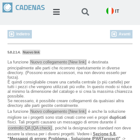
IT
Indietro
Avanti
5.8.2.1.4.
Nuovo link
La funzione
Nuovo collegamento [New link]
è destinata
principalmente alle parti che ricorrono ripetutamente in diverse
directory. (Possono essere accessori, ma non devono esserlo per
forza).
È quindi consigliabile creare una cartella centrale (o più cartelle) per
tutti i pezzi che vengono utilizzati più volte. In questo modo si riduce
al minimo la dimensione del catalogo e si crea la massima chiarezza
possibile.
Se necessario, è possibile creare collegamenti da qualsiasi altra
directory alle parti gestite centralmente.
La funzione
Nuovo collegamento [New link]
è anche la soluzione
migliore se i progetti sono stati creati come veri e propri
duplicati
fisici. Tali progetti causano un messaggio di errore durante il
controllo QA [QA check]
, poiché la designazione standard non deve
essere la stessa per i diversi progetti. Vedere i
Sezione 6.8,
“Messaggi di errore: Problema - Soluzione (PARTproject)”
->