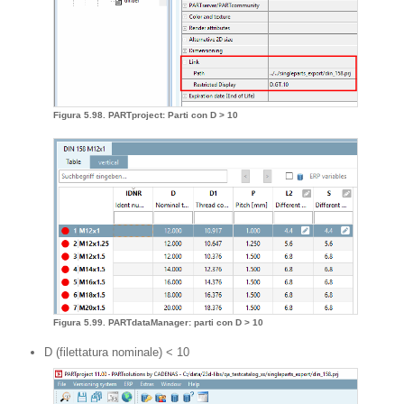
Figura 5.98. PARTproject: Parti con D > 10
Figura 5.99. PARTdataManager: parti con D > 10
D (filettatura nominale) < 10