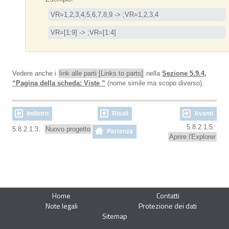
VR=1,2,3,4,5,6,7,8,9 -> ;VR=1,2,3,4
VR=[1:9] -> ;VR=[1:4]
Vedere anche i
link alle parti [Links to parts]
nella
Sezione 5.9.4,
“Pagina della scheda: Viste ”
(nome simile ma scopo diverso).
Indietro
Risali
Avanti
5.8.2.1.5.
5.8.2.1.3.
Nuovo progetto
Partenza
Aprire l'Explorer
Home
Contatti
Note legali
Protezione dei dati
Sitemap