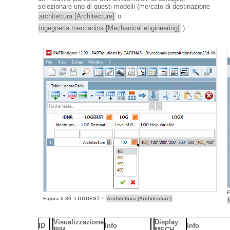
selezionare uno di questi modelli (mercato di destinazione
architettura [Architecture]
o
ingegneria meccanica [Mechanical engineering]
).
F
Figura 5.80. LOGDEST =
Architettura [Architecture]
Visualizzazione
Display
ID
Info
Info
BIM
MECH