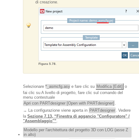
di creazione.
Figura 5.78.
Selezionare
*_asmcfg.asy
e fare clic su
Modifica [Edit]
o
fai clic su A livello di progetto, fare clic sul comando del
menu contestuale
Apri con PARTdesigner [Open with PARTdesigner]
.
→ La configurazione viene aperta in
PARTdesigner
. Vedere
la
Sezione 7.13, “Finestra di aggancio "Configuratore" /
"Assemblaggio"”
.
Modello per l'architettura del progetto 3D con LOG (asse Z
in alto)