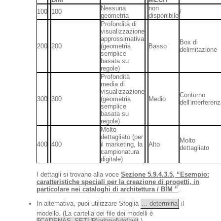
Nessuna
non
100
100
/
geometria
disponibile
Profondità di
visualizzazione
approssimativa
Box di
200
200
(geometria
Basso
delimitazione
semplice
basata su
regole)
Profondità
media di
visualizzazione
Contorno
300
300
(geometria
Medio
dell'interferen
semplice
basata su
regole)
Molto
dettagliato (per
Molto
400
400
il marketing, la
Alto
dettagliato
campionatura
digitale)
I dettagli si trovano alla voce
Sezione 5.9.4.3.5, “Esempio:
caratteristiche speciali per la creazione di progetti, in
particolare nei cataloghi di architettura / BIM ”
.
In alternativa, puoi utilizzare Sfoglia
... determina
il
modello. (La cartella dei file dei modelli è
$CADENAS_SETUP\prjtmpl\default
.)