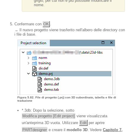
grigio, per cui non è più possibile modificare il
nome.
Confermare con
OK
.
→ Il nuovo progetto viene trasferito nell'albero delle directory con
i file di base.
Figura 5.82. File di progetto (.prj) con 3D subordinato, tabella e file di
traduzione
*.3db: Dopo la selezione, sotto
Modifica progetto [Edit project]
viene visualizzata
un'anteprima 3D vuota. Utilizzare
Edit
per aprire
PARTdesigner
e creare il
modello 3D
. Vedere
Capitolo 7,