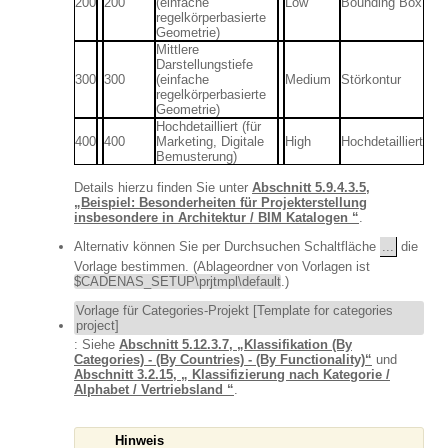
200
200
(einfache
Low
Bounding Box
regelkörperbasierte
Geometrie)
Mittlere
Darstellungstiefe
300
300
(einfache
Medium
Störkontur
regelkörperbasierte
Geometrie)
Hochdetailliert (für
400
400
Marketing, Digitale
High
Hochdetailliert
Bemusterung)
Details hierzu finden Sie unter
Abschnitt 5.9.4.3.5,
„Beispiel: Besonderheiten für Projekterstellung
insbesondere in Architektur / BIM Katalogen “
.
Alternativ können Sie per Durchsuchen Schaltfläche
...
die
Vorlage bestimmen. (Ablageordner von Vorlagen ist
$CADENAS_SETUP\prjtmpl\default
.)
Vorlage für Categories-Projekt [Template for categories
project]
: Siehe
Abschnitt 5.12.3.7, „Klassifikation (By
Categories) - (By Countries) - (By Functionality)“
und
Abschnitt 3.2.15, „ Klassifizierung nach Kategorie /
Alphabet / Vertriebsland “
.
Hinweis