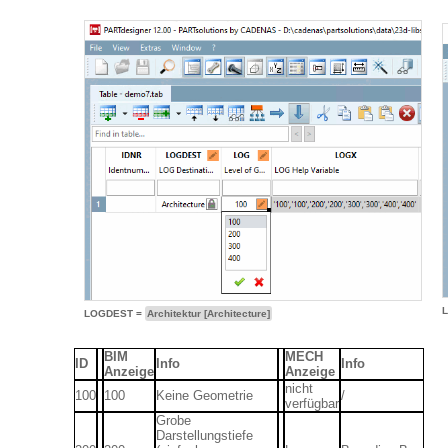
LOGDEST =
Architektur [Architecture]
BIM
MECH
ID
Info
Info
Anzeige
Anzeige
nicht
100
100
Keine Geometrie
/
verfügbar
Grobe
Darstellungstiefe