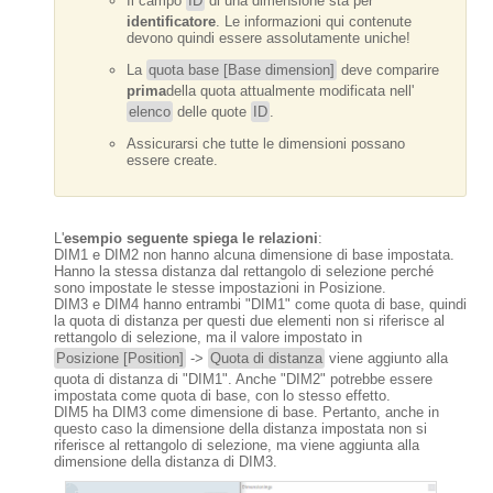
Il campo
ID
di una dimensione sta per
identificatore
. Le informazioni qui contenute
devono quindi essere assolutamente uniche!
La
quota base [Base dimension]
deve comparire
prima
della quota attualmente modificata nell'
elenco
delle quote
ID
.
Assicurarsi che tutte le dimensioni possano
essere create.
L'
esempio seguente spiega le relazioni
:
DIM1 e DIM2 non hanno alcuna dimensione di base impostata.
Hanno la stessa distanza dal rettangolo di selezione perché
sono impostate le stesse impostazioni in Posizione.
DIM3 e DIM4 hanno entrambi "DIM1" come quota di base, quindi
la quota di distanza per questi due elementi non si riferisce al
rettangolo di selezione, ma il valore impostato in
Posizione [Position]
->
Quota di distanza
viene aggiunto alla
quota di distanza di "DIM1". Anche "DIM2" potrebbe essere
impostata come quota di base, con lo stesso effetto.
DIM5 ha DIM3 come dimensione di base. Pertanto, anche in
questo caso la dimensione della distanza impostata non si
riferisce al rettangolo di selezione, ma viene aggiunta alla
dimensione della distanza di DIM3.