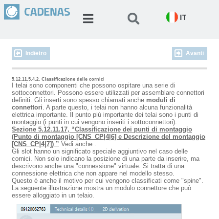
IT
Indietro
Avanti
5.12.11.5.4.2. Classificazione delle cornici
I telai sono componenti che possono ospitare una serie di
sottoconnettori. Possono essere utilizzati per assemblare connettori
definiti. Gli inserti sono spesso chiamati anche
moduli di
connettori
. A parte questo, i telai non hanno alcuna funzionalità
elettrica importante. Il punto più importante dei telai sono i punti di
montaggio (i punti in cui vengono inseriti i sottoconnettori).
Sezione 5.12.11.17, “Classificazione dei punti di montaggio
(Punto di montaggio [CNS_CP|4|6] e Descrizione del montaggio
[CNS_CP|4|7]) ”
Vedi anche .
Gli slot hanno un significato speciale aggiuntivo nel caso delle
cornici. Non solo indicano la posizione di una parte da inserire, ma
descrivono anche una "connessione" virtuale. Si tratta di una
connessione elettrica che non appare nel modello stesso.
Questo è anche il motivo per cui vengono classificati come "spine".
La seguente illustrazione mostra un modulo connettore che può
essere alloggiato in un telaio.