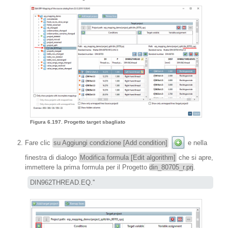
Figura 6.197. Progetto target sbagliato
Fare clic
su Aggiungi condizione [Add condition]
e nella
finestra di dialogo
Modifica formula [Edit algorithm]
che si apre,
immettere la prima formula per il Progetto
din_80705_r.prj
.
DIN962THREAD.EQ.''