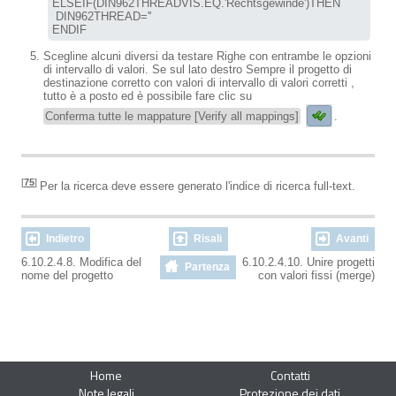
ELSEIF(DIN962THREADVIS.EQ.'Rechtsgewinde')THEN

 DIN962THREAD=''

ENDIF
Scegline alcuni diversi da testare Righe con entrambe le opzioni
di intervallo di valori. Se sul lato destro Sempre il progetto di
destinazione corretto con valori di intervallo di valori corretti ,
tutto è a posto ed è possibile fare clic su
Conferma tutte le mappature [Verify all mappings]
.
[
75
]
Per la ricerca deve essere generato l'indice di ricerca full-text.
Indietro
Risali
Avanti
6.10.2.4.8. Modifica del
6.10.2.4.10. Unire progetti
Partenza
nome del progetto
con valori fissi (merge)
Home
Contatti
Note legali
Protezione dei dati