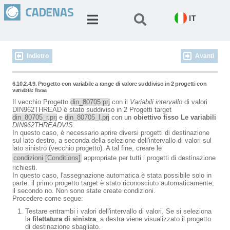
IT
Indietro
Avanti
6.10.2.4.9. Progetto con variabile a range di valore suddiviso in 2 progetti con
variabile fissa
Il vecchio Progetto
din_80705.prj
con il
Variabili intervallo
di valori
DIN962THREAD è stato suddiviso in 2 Progetti target
din_80705_r.prj
e
din_80705_l.prj
con un
obiettivo fisso Le variabili
DIN962THREADVIS
.
In questo caso, è necessario aprire diversi progetti di destinazione
sul lato destro, a seconda della selezione dell'intervallo di valori sul
lato sinistro (vecchio progetto). A tal fine, creare le
condizioni [Conditions]
appropriate per tutti i progetti di destinazione
richiesti.
In questo caso, l'assegnazione automatica è stata possibile solo in
parte: il primo progetto target è stato riconosciuto automaticamente,
il secondo no. Non sono state create condizioni.
Procedere come segue:
Testare entrambi i valori dell'intervallo di valori. Se si seleziona
la
filettatura di sinistra
, a destra viene visualizzato il progetto
di destinazione sbagliato.