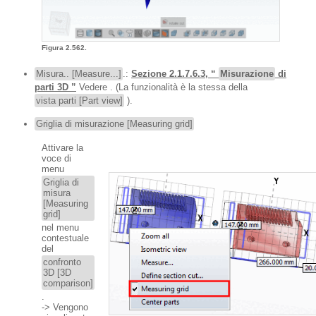
Figura 2.562.
Misura.. [Measure...]
.:
Sezione 2.1.7.6.3, “
Misurazione
di
parti 3D ”
Vedere . (La funzionalità è la stessa della
vista parti [Part view]
).
Griglia di misurazione [Measuring grid]
Attivare la
voce di
menu
Griglia di
misura
[Measuring
grid]
nel menu
contestuale
del
confronto
3D [3D
comparison]
.
-> Vengono