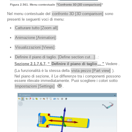
Figura 2.561. Menu contestuale
"Confronto 3D [3D comparison]
"
Nel menu contestuale del
confronto 3D [3D comparison]
sono
presenti le seguenti voci di menu:
Catturare tutto [Zoom all]
Animazione [Animation]
:
Visualizzazioni [Views]
:
Definire il piano di taglio. [Define section cut...]
..:
Sezione 2.1.7.6.7, “
Definire il piano di taglio
... ”
Vedere .
(La funzionalità è la stessa della
vista pezzo [Part view]
).
Nel piano di sezione, il Le differenze tra i componenti possono
essere rilevate immediatamente. Puoi scegliere i colori sotto
Impostazioni [Settings]
.