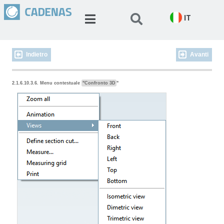
IT
Indietro
Avanti
2.1.6.10.3.6. Menu contestuale
"Confronto 3D
"