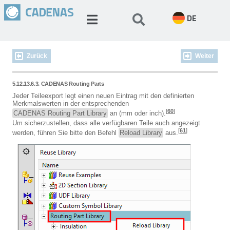
DE
Zurück
Weiter
5.12.13.6.3. CADENAS Routing Parts
Jeder Teileexport legt einen neuen Eintrag mit den definierten
Merkmalswerten in der entsprechenden
[
60
]
CADENAS Routing Part Library
an (mm oder inch).
Um sicherzustellen, dass alle verfügbaren Teile auch angezeigt
[
61
]
werden, führen Sie bitte den Befehl
Reload Library
aus.