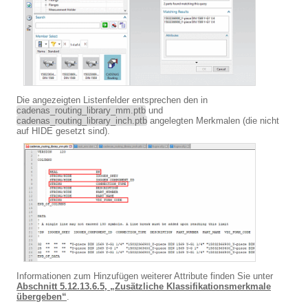
Die angezeigten Listenfelder entsprechen den in
cadenas_routing_library_mm.ptb
und
cadenas_routing_library_inch.ptb
angelegten Merkmalen (die nicht
auf HIDE gesetzt sind).
Informationen zum Hinzufügen weiterer Attribute finden Sie unter
Abschnitt 5.12.13.6.5, „Zusätzliche Klassifikationsmerkmale
übergeben“
.