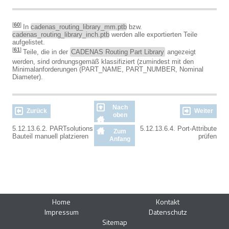
[
60
]
In
cadenas_routing_library_mm.ptb
bzw.
cadenas_routing_library_inch.ptb
werden alle exportierten Teile
aufgelistet.
[
61
]
Teile, die in der
CADENAS Routing Part Library
angezeigt
werden, sind ordnungsgemäß klassifiziert (zumindest mit den
Minimalanforderungen (PART_NAME, PART_NUMBER, Nominal
Diameter).
Nach
Zurück
Weiter
oben
5.12.13.6.2. PARTsolutions
5.12.13.6.4. Port-Attribute
Zum
Bauteil manuell platzieren
prüfen
Anfang
Home
Kontakt
Impressum
Datenschutz
Sitemap