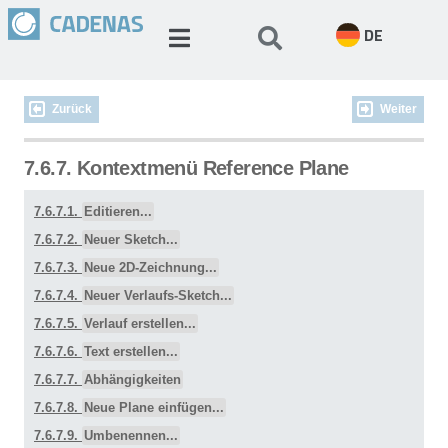
DE
Zurück
Weiter
7.6.7. Kontextmenü Reference Plane
7.6.7.1.
Editieren...
7.6.7.2.
Neuer Sketch...
7.6.7.3.
Neue 2D-Zeichnung...
7.6.7.4.
Neuer Verlaufs-Sketch...
7.6.7.5.
Verlauf erstellen...
7.6.7.6.
Text erstellen...
7.6.7.7.
Abhängigkeiten
7.6.7.8.
Neue Plane einfügen...
7.6.7.9.
Umbenennen...