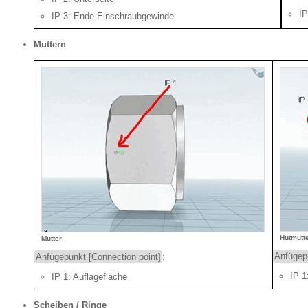
IP
IP 3: Ende Einschraubgewinde
Muttern
Hutmutt
Mutter
Anfügepu
Anfügepunkt [Connection point]
:
IP 1
IP 1: Auflagefläche
Scheiben / Ringe