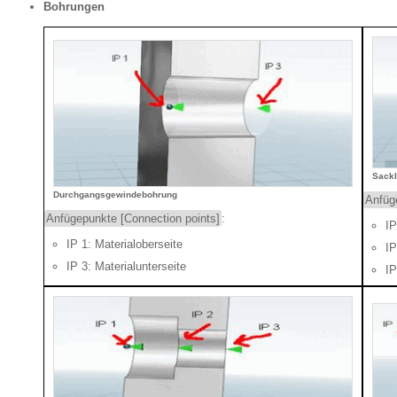
Bohrungen
Sack
Durchgangsgewindebohrung
Anfüg
Anfügepunkte [Connection points]
:
IP
IP 1: Materialoberseite
IP
IP 3: Materialunterseite
IP