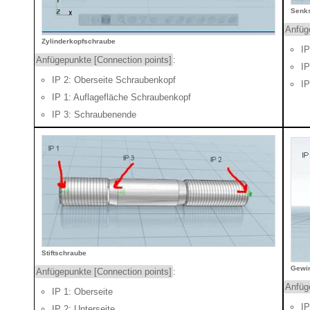
Senk
Anfüg
Zylinderkopfschraube
IP
Anfügepunkte [Connection points]
:
IP
IP 2: Oberseite Schraubenkopf
IP
IP 1: Auflagefläche Schraubenkopf
IP 3: Schraubenende
Stiftschraube
Gewin
Anfügepunkte [Connection points]
:
Anfüg
IP 1: Oberseite
IP
IP 2: Unterseite