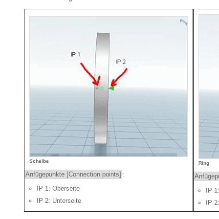
Scheibe
Ring
Anfügepunkte [Connection points]
:
Anfügepu
IP 1: Oberseite
IP 1
IP 2: Unterseite
IP 2