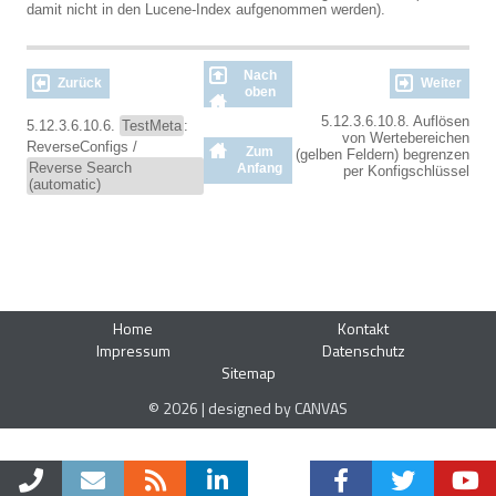
damit nicht in den Lucene-Index aufgenommen werden).
Nach
Zurück
Weiter
oben
5.12.3.6.10.8. Auflösen
5.12.3.6.10.6.
TestMeta
:
von Wertebereichen
ReverseConfigs /
Zum
(gelben Feldern) begrenzen
Reverse Search
Anfang
per Konfigschlüssel
(automatic)
Home
Kontakt
Impressum
Datenschutz
Sitemap
© 2026 | designed by CANVAS