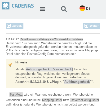
DE
Zurück
Weiter
5.12.3.6.10.7.
Bestellnummern abhängig von Wertebereichen indizieren
Damit beim Suchen auch Wertebereiche berücksichtigt und die
Einzelwerte erfolgreich gefunden werden können, müssen diese im
Volltextsuchindex aufgenommen sein, bzw. es muss eine Mapping-
Datei oder eine ReveseConfig-Datei vorhanden sein.
Hinweis
Mittels
Auflösungscheck [Resolve check]
kann das
entsprechende Flag, welches den vorliegenden Modus
definiert, automatisch gesetzt werden. Siehe hierzu
Abschnitt 5.12.3.6.10.3, „Plugin "
Auflösungscheck
"“
.
In
TestMeta
wird ein Warnung erscheinen, wenn Wertebereiche
vorhanden sind und keine
Mapping-Datei
bzw.
ReverseConfig-Datei
auffindbar ist oder die Wertebereiche nicht aufgelöst werden (und