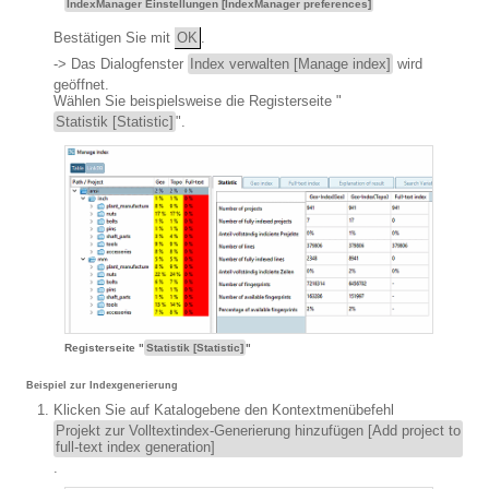
IndexManager Einstellungen [IndexManager preferences]
Bestätigen Sie mit
OK
.
-> Das Dialogfenster
Index verwalten [Manage index]
wird
geöffnet.
Wählen Sie beispielsweise die Registerseite "
Statistik [Statistic]
".
Registerseite "
Statistik [Statistic]
"
Beispiel zur Indexgenerierung
Klicken Sie auf Katalogebene den Kontextmenübefehl
Projekt zur Volltextindex-Generierung hinzufügen [Add project to
full-text index generation]
.