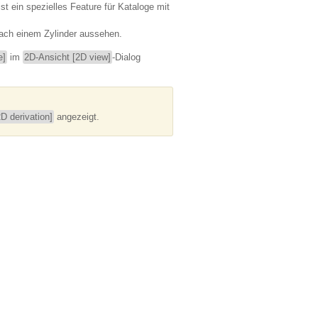
 ist ein spezielles Feature für Kataloge mit
nach einem Zylinder aussehen.
e]
im
2D-Ansicht [2D view]
-Dialog
D derivation]
angezeigt.