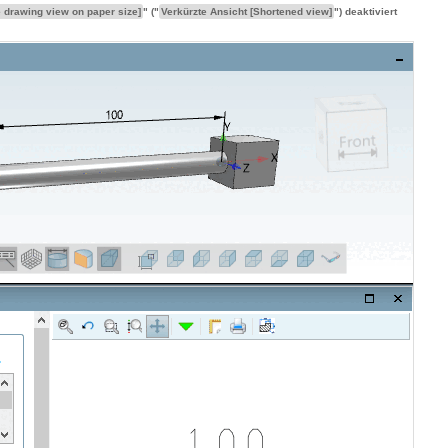
e drawing view on paper size]
" ("
Verkürzte Ansicht [Shortened view]
") deaktiviert