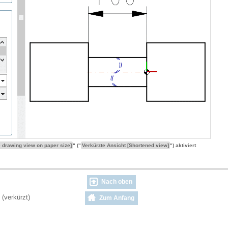
e drawing view on paper size]
" ("
Verkürzte Ansicht [Shortened view]
") aktiviert
Nach oben
(verkürzt)
Zum Anfang