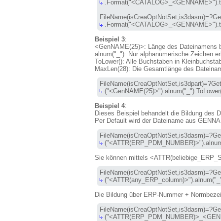
 .Format("<CATALOG>_<GENNAME>").toFil
 .Format("<CATALOG>_<GENNAME>").toFi
Beispiel 3
:
<GenNAME(25)>
: Länge des Dateinamens 
alnum("_")
: Nur alphanumerische Zeichen er
ToLower()
: Alle Buchstaben in Kleinbuchst
MaxLen(28)
: Die Gesamtlänge des Dateina
 ("<GenNAME(25)>").alnum("_").ToLower()
Beispiel 4
:
Dieses Beispiel behandelt die Bildung des
Per Default wird der Dateiname aus GENNAM
 ("
<ATTR(ERP_PDM_NUMBER)>
").alnu
Sie können mittels
<ATTR(beliebige_ERP_S
 ("<ATTR(any_ERP_column)>").alnum("_"
Die Bildung über ERP-Nummer + Normbezeich
 ("<ATTR(ERP_PDM_NUMBER)>_<GENNA