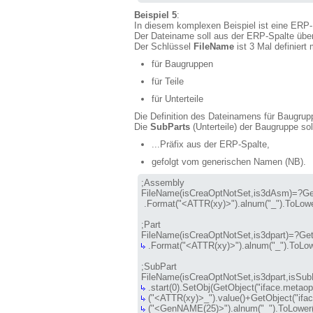
Beispiel 5
:
In diesem komplexen Beispiel ist eine ERP-In
Der Dateiname soll aus der ERP-Spalte üb
Der Schlüssel
FileName
ist 3 Mal definiert 
für Baugruppen
für Teile
für Unterteile
Die Definition des Dateinamens für Baugrup
Die
SubParts
(Unterteile) der Baugruppe so
...Präfix aus der ERP-Spalte,
gefolgt vom generischen Namen (NB).
;Assembly

FileName(isCreaOptNotSet,
is3dAsm
)=?Ge
 .Format("<ATTR(xy)>").alnum("_").ToLower
;Part

FileName(isCreaOptNotSet,
is3dpart
 .Format("<ATTR(xy)>").alnum("_").ToLower
;SubPart

FileName(isCreaOptNotSet,
is3dpart,isSub
 ("<GenNAME(25)>").alnum("_").ToLower()