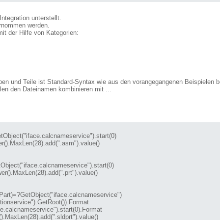
tegration unterstellt.
ernommen werden.
mit der Hilfe von Kategorien:
pen und Teile ist Standard-Syntax wie aus den vorangegangenen Beispielen b
llen den Dateinamen kombinieren mit ...
tObject("iface.calcnameservice").start(0)

().MaxLen(28).add(".asm").value()

().MaxLen(28).add(".prt").value()

Part
.MaxLen(28).add(".sldprt").value()