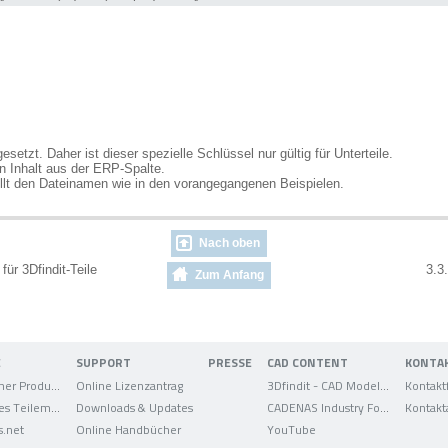
gesetzt. Daher ist dieser spezielle Schlüssel nur gültig für Unterteile.
n Inhalt aus der ERP-Spalte.
llt den Dateinamen wie in den vorangegangenen Beispielen.
Nach oben
für 3Dfindit-Teile
3.3.
Zum Anfang
E
SUPPORT
PRESSE
CAD CONTENT
KONTA
Elektronischer Produktkatalog
Online Lizenzantrag
3Dfindit - CAD Modelle
Kontakt
Strategisches Teilemanagement
Downloads & Updates
CADENAS Industry Forum
Kontakt
s.net
Online Handbücher
YouTube