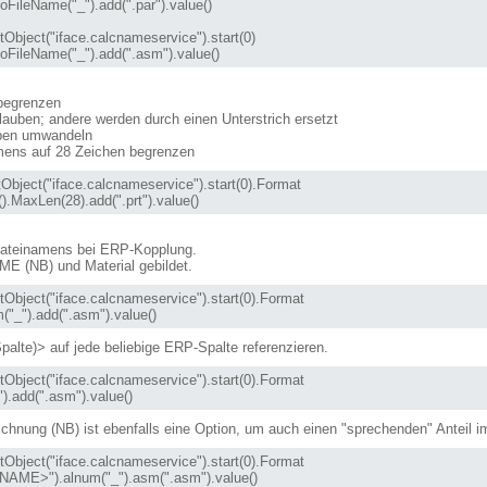
eName("_").add(".par").value()

leName("_").add(".asm").value()
begrenzen
lauben; andere werden durch einen Unterstrich ersetzt
aben umwandeln
mens auf 28 Zeichen begrenzen
.MaxLen(28).add(".prt").value()
 Dateinamens bei ERP-Kopplung.
E (NB) und Material gebildet.
m("_").add("
.asm
").value()
palte)>
auf jede beliebige ERP-Spalte referenzieren.
).add("
.asm
").value()
nung (NB) ist ebenfalls eine Option, um auch einen "sprechenden" Anteil i
ME>").alnum("_")
.asm
(".asm").value()