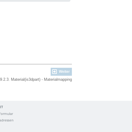
Weiter
9.2.3. Material(is3dpart) - Materialmapping
KT
formular
adressen