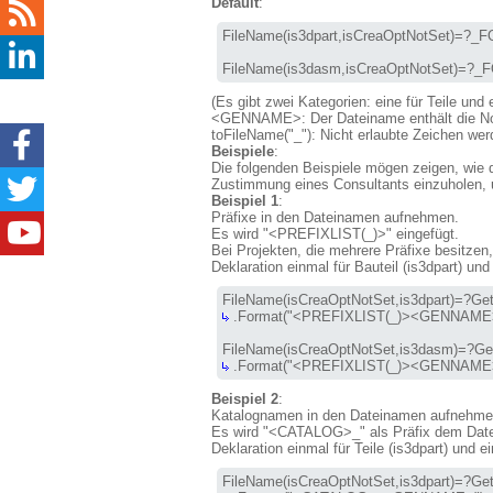
Default
:
FileName(is3dpart,isCreaOptNotSet)=?_F
FileName(is3dasm,isCreaOptNotSet)=?_F
(Es gibt zwei Kategorien: eine für Teile und
<GENNAME>
: Der Dateiname enthält die 
toFileName("_")
: Nicht erlaubte Zeichen wer
Beispiele
:
Die folgenden Beispiele mögen zeigen, wie 
Zustimmung eines Consultants einzuholen,
Beispiel 1
:
Präfixe in den Dateinamen aufnehmen.
Es wird "
<PREFIXLIST(_)>
" eingefügt.
Bei Projekten, die mehrere Präfixe besitzen
Deklaration einmal für Bauteil (is3dpart) un
 .Format("<PREFIXLIST(_)><GENNAME>").t
 .Format("<PREFIXLIST(_)><GENNAME>").
Beispiel 2
:
Katalognamen in den Dateinamen aufnehme
Es wird "
<CATALOG>_
" als Präfix dem Dat
Deklaration einmal für Teile (is3dpart) und 