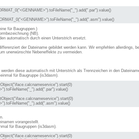
ORMAT_0("<GENNAME>").toFileName("_").add(".par").value()

ORMAT_0("<GENNAME>").toFileName("_").add(".asm").value()
 eine für Baugruppen.)
Normbezeichnung (NB).
den automatisch durch einen Unterstrich ersetzt.
differenziert der Dateiname gebildet werden kann. Wir empfehlen allerdings,
 um unerwünschte Nebeneffekte zu vermeiden.
, werden diese automatisch mit Unterstrich als Trennzeichen in den Dateinam
d einmal für Baugruppe (is3dasm).
oFileName("_").add(".par").value()

toFileName("_").add(".asm").value()
n.
einamen vorangestellt.
einmal für Baugruppen (is3dasm).