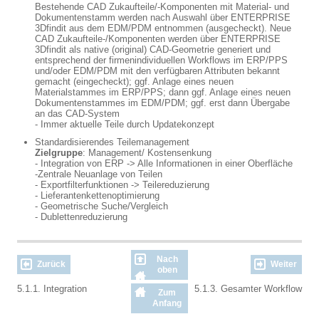
Bestehende CAD Zukaufteile/-Komponenten mit Material- und
Dokumentenstamm werden nach Auswahl über ENTERPRISE
3Dfindit aus dem EDM/PDM entnommen (ausgecheckt). Neue
CAD Zukaufteile-/Komponenten werden über ENTERPRISE
3Dfindit als native (original) CAD-Geometrie generiert und
entsprechend der firmenindividuellen Workflows im ERP/PPS
und/oder EDM/PDM mit den verfügbaren Attributen bekannt
gemacht (eingecheckt); ggf. Anlage eines neuen
Materialstammes im ERP/PPS; dann ggf. Anlage eines neuen
Dokumentenstammes im EDM/PDM; ggf. erst dann Übergabe
an das CAD-System
- Immer aktuelle Teile durch Updatekonzept
Standardisierendes Teilemanagement
Zielgruppe
: Management/ Kostensenkung
- Integration von ERP -> Alle Informationen in einer Oberfläche
-Zentrale Neuanlage von Teilen
- Exportfilterfunktionen -> Teilereduzierung
- Lieferantenkettenoptimierung
- Geometrische Suche/Vergleich
- Dublettenreduzierung
Nach
Zurück
Weiter
oben
5.1.1. Integration
5.1.3. Gesamter Workflow
Zum
Anfang