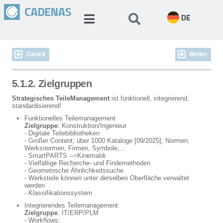
DE
Zurück
Weiter
5.1.2. Zielgruppen
Strategisches TeileManagement
ist funktionell, integrierend,
standardisierend!
Funktionelles Teilemanagement
Zielgruppe
: Konstruktion/Ingenieur
- Digitale Teilebibliotheken
- Großer Content; über 1000 Kataloge [09/2025]; Normen,
Werksnormen, Firmen, Symbole,...
- SmartPARTS -->Kinematik
- Vielfältige Recherche- und Findemethoden
- Geometrische Ähnlichkeitssuche
- Werksteile können unter derselben Oberfläche verwaltet
werden
- Klassifikationssystem
Integrierendes Teilemanagement
Zielgruppe
: IT/ERP/PLM
- Workflows: