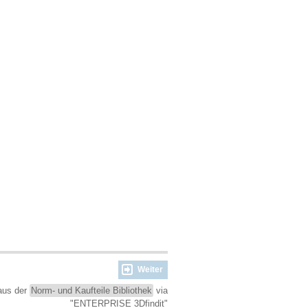
Weiter
aus der
Norm- und Kaufteile Bibliothek
via
"ENTERPRISE 3Dfindit"