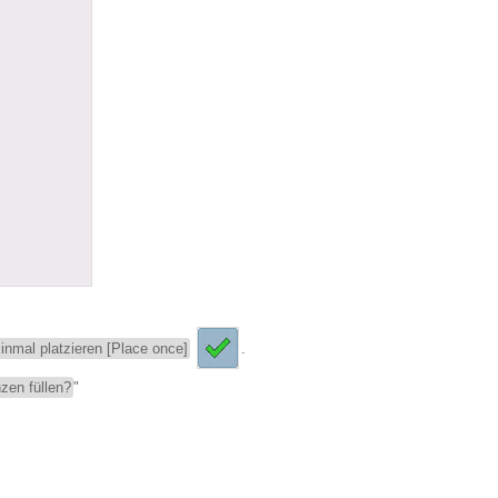
inmal platzieren [Place once]
.
zen füllen?
"