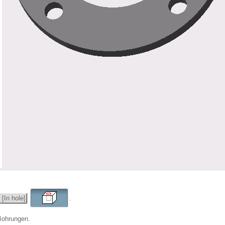
[In hole]
.
Bohrungen.