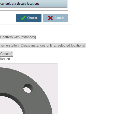
l pattern with instances]
en erstellen [Create instances only at selected locations]
[Choose]
.
atziert.