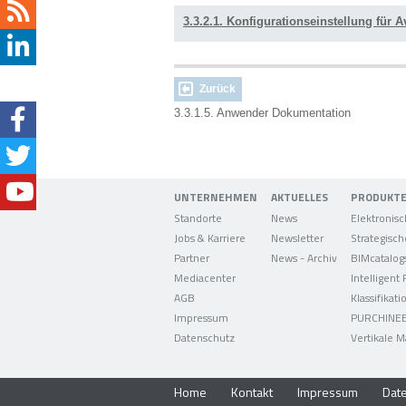
3.3.2.1. Konfigurationseinstellung für A
Zurück
3.3.1.5. Anwender Dokumentation
UNTERNEHMEN
AKTUELLES
PRODUKT
Standorte
News
Jobs & Karriere
Newsletter
Partner
News - Archiv
BIMcatalog
Mediacenter
Intelligent
AGB
Klassifikati
Impressum
PURCHINE
Datenschutz
Vertikale M
Home
Kontakt
Impressum
Dat