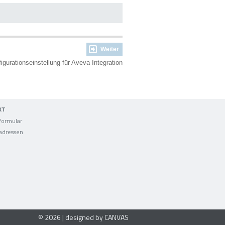
Weiter
igurationseinstellung für Aveva Integration
KT
formular
adressen
© 2026 | designed by CANVAS