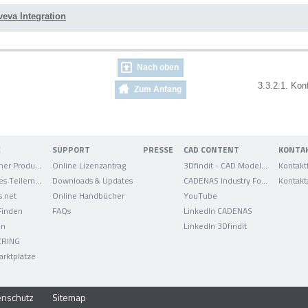
veva Integration
Nach oben
3.3.2.1. Konf
Zum Anfang
E
SUPPORT
PRESSE
CAD CONTENT
KONTA
Elektronischer Produktkatalog
Online Lizenzantrag
3Dfindit - CAD Modelle
Kontakt
Strategisches Teilemanagement
Downloads & Updates
CADENAS Industry Forum
Kontakt
s.net
Online Handbücher
YouTube
 Finden
FAQs
LinkedIn CADENAS
on
LinkedIn 3Dfindit
ERING
arktplätze
enschutz
Sitemap