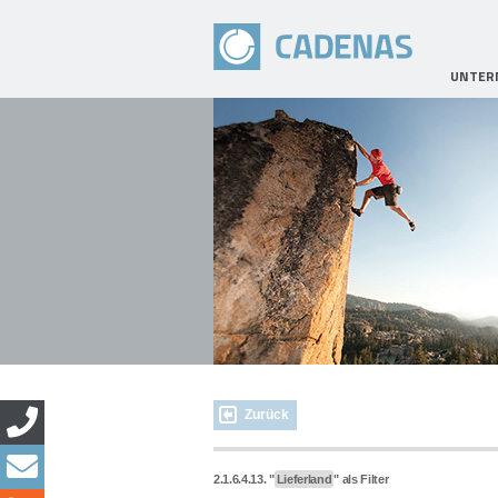
UNTER
Zurück
2.1.6.4.13. "
Lieferland
" als Filter