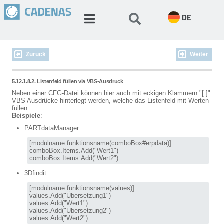
DE
Zurück
Weiter
5.12.1.8.2. Listenfeld füllen via VBS-Ausdruck
Neben einer CFG-Datei können hier auch mit eckigen Klammern "[ ]"
VBS Ausdrücke hinterlegt werden, welche das Listenfeld mit Werten
füllen.
Beispiele
:
PARTdataManager:
[modulname.funktionsname(comboBox#erpdata)] 

comboBox.Items.Add("Wert1") 

comboBox.Items.Add("Wert2")
3Dfindit:
[modulname.funktionsname(values)]

values.Add("Übersetzung1") 

values.Add("Wert1") 

values.Add("Übersetzung2") 

values.Add("Wert2")