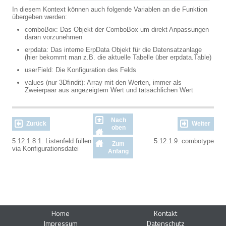
In diesem Kontext können auch folgende Variablen an die Funktion
übergeben werden:
comboBox: Das Objekt der ComboBox um direkt Anpassungen
daran vorzunehmen
erpdata: Das interne ErpData Objekt für die Datensatzanlage
(hier bekommt man z.B. die aktuelle Tabelle über erpdata.Table)
userField: Die Konfiguration des Felds
values (nur 3Dfindit): Array mit den Werten, immer als
Zweierpaar aus angezeigtem Wert und tatsächlichen Wert
Nach
Zurück
Weiter
oben
5.12.1.8.1. Listenfeld füllen
5.12.1.9. combotype
Zum
via Konfigurationsdatei
Anfang
Home
Kontakt
Impressum
Datenschutz