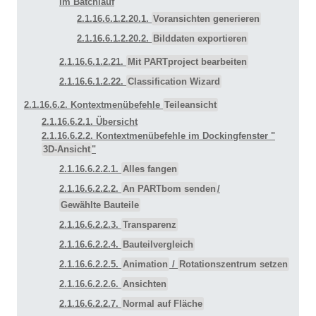
im Batchlauf
2.1.16.6.1.2.20.1.
Voransichten generieren
2.1.16.6.1.2.20.2.
Bilddaten exportieren
2.1.16.6.1.2.21.
Mit PARTproject bearbeiten
2.1.16.6.1.2.22.
Classification Wizard
2.1.16.6.2. Kontextmenübefehle
Teileansicht
2.1.16.6.2.1. Übersicht
2.1.16.6.2.2. Kontextmenübefehle im Dockingfenster "
3D-Ansicht
"
2.1.16.6.2.2.1.
Alles fangen
2.1.16.6.2.2.2.
An PARTbom senden
/
Gewählte Bauteile
2.1.16.6.2.2.3.
Transparenz
2.1.16.6.2.2.4.
Bauteilvergleich
2.1.16.6.2.2.5.
Animation
/
Rotationszentrum setzen
2.1.16.6.2.2.6.
Ansichten
2.1.16.6.2.2.7.
Normal auf Fläche