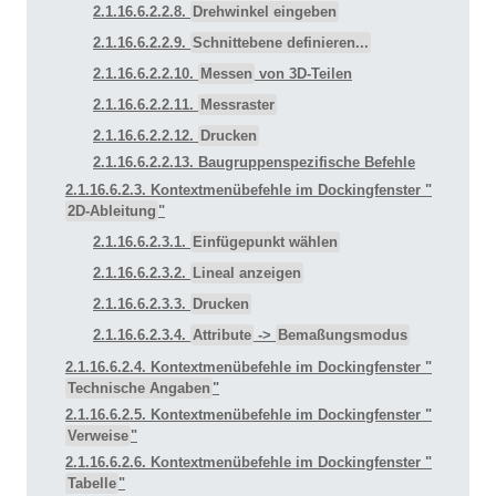
2.1.16.6.2.2.8.
Drehwinkel eingeben
2.1.16.6.2.2.9.
Schnittebene definieren...
2.1.16.6.2.2.10.
Messen
von 3D-Teilen
2.1.16.6.2.2.11.
Messraster
2.1.16.6.2.2.12.
Drucken
2.1.16.6.2.2.13. Baugruppenspezifische Befehle
2.1.16.6.2.3. Kontextmenübefehle im Dockingfenster "
2D-Ableitung
"
2.1.16.6.2.3.1.
Einfügepunkt wählen
2.1.16.6.2.3.2.
Lineal anzeigen
2.1.16.6.2.3.3.
Drucken
2.1.16.6.2.3.4.
Attribute
->
Bemaßungsmodus
2.1.16.6.2.4. Kontextmenübefehle im Dockingfenster "
Technische Angaben
"
2.1.16.6.2.5. Kontextmenübefehle im Dockingfenster "
Verweise
"
2.1.16.6.2.6. Kontextmenübefehle im Dockingfenster "
Tabelle
"