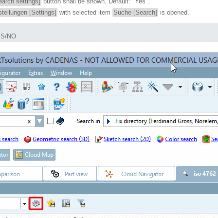
arch settings]
button shall be shown. Default: "Yes".
stellungen [Settings]
with selected item
Suche [Search]
is opened.
S/NO