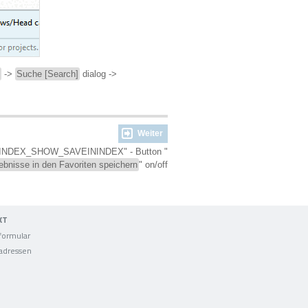
->
Suche [Search]
dialog ->
Weiter
y "INDEX_SHOW_SAVEININDEX" - Button "
bnisse in den Favoriten speichern
" on/off
KT
formular
adressen