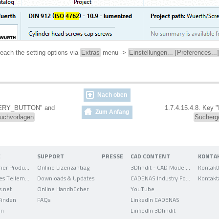
reach the setting options via
Extras
menu ->
Einstellungen... [Preferences...]
Nach oben
UERY_BUTTON" and
1.7.4.15.4.8. Ke
Zum Anfang
uchvorlagen
Sucherge
E
SUPPORT
PRESSE
CAD CONTENT
KONTA
Elektronischer Produktkatalog
Online Lizenzantrag
3Dfindit - CAD Modelle
Kontakt
Strategisches Teilemanagement
Downloads & Updates
CADENAS Industry Forum
Kontakt
s.net
Online Handbücher
YouTube
 Finden
FAQs
LinkedIn CADENAS
on
LinkedIn 3Dfindit