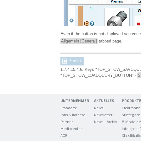
Even if the button is not displayed you can 
Allgemein [General]
tabbed page.
Zurück
1.7.4.15.4.6. Keys "TOP_SHOW_SAVEQ
"TOP_SHOW_LOADQUERY_BUTTON" -
S
UNTERNEHMEN
AKTUELLES
PRODUKT
Standorte
News
Jobs & Karriere
Newsletter
Partner
News - Archiv
BIMcatalog
Mediacenter
Intelligent
AGB
Klassifikati