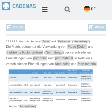
DE
Zurück
Weiter
5.9.2.8.7.1. Matrix für Attribute "
Farbe
" und "
Farbtextur
" ("
Normalmap
")
Die Matrix betrachtet die Verwendung von
Farbe [Color]
und
Farbtextur [Color texture]
(
Normalmap
) bei verschiedenen
Einstellungen von
part color
und
part material
in Relation zu
verschiedenen Einstellungen von
face color
und
face material
.
Attribut "
Farbe [Color]
"