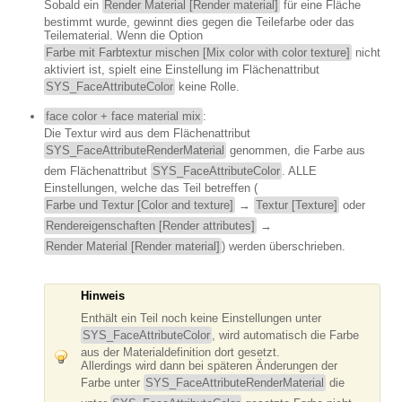
Sobald ein
Render Material [Render material]
für eine Fläche
bestimmt wurde, gewinnt dies gegen die Teilefarbe oder das
Teilematerial. Wenn die Option
Farbe mit Farbtextur mischen [Mix color with color texture]
nicht
aktiviert ist, spielt eine Einstellung im Flächenattribut
SYS_FaceAttributeColor
keine Rolle.
face color + face material mix
:
Die Textur wird aus dem Flächenattribut
SYS_FaceAttributeRenderMaterial
genommen, die Farbe aus
dem Flächenattribut
SYS_FaceAttributeColor
. ALLE
Einstellungen, welche das Teil betreffen (
Farbe und Textur [Color and texture]
→
Textur [Texture]
oder
Rendereigenschaften [Render attributes]
→
Render Material [Render material]
) werden überschrieben.
Hinweis
Enthält ein Teil noch keine Einstellungen unter
SYS_FaceAttributeColor
, wird automatisch die Farbe
aus der Materialdefinition dort gesetzt.
Allerdings wird dann bei späteren Änderungen der
Farbe unter
SYS_FaceAttributeRenderMaterial
die