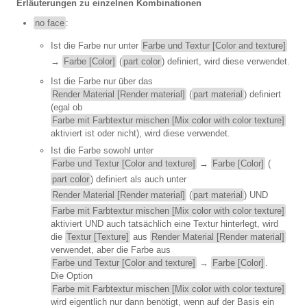
Erläuterungen zu einzelnen Kombinationen
no face
:
Ist die Farbe nur unter
Farbe und Textur [Color and texture]
→
Farbe [Color]
(
part color
) definiert, wird diese verwendet.
Ist die Farbe nur über das
Render Material [Render material]
(
part material
) definiert
(egal ob
Farbe mit Farbtextur mischen [Mix color with color texture]
aktiviert ist oder nicht), wird diese verwendet.
Ist die Farbe sowohl unter
Farbe und Textur [Color and texture]
→
Farbe [Color]
(
part color
) definiert als auch unter
Render Material [Render material]
(
part material
) UND
Farbe mit Farbtextur mischen [Mix color with color texture]
aktiviert UND auch tatsächlich eine Textur hinterlegt, wird
die
Textur [Texture]
aus
Render Material [Render material]
verwendet, aber die Farbe aus
Farbe und Textur [Color and texture]
→
Farbe [Color]
.
Die Option
Farbe mit Farbtextur mischen [Mix color with color texture]
wird eigentlich nur dann benötigt, wenn auf der Basis ein