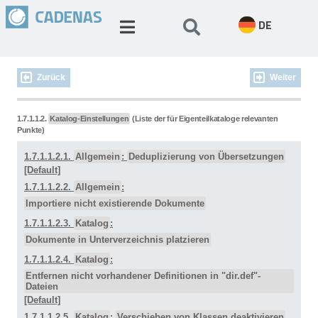
DE
Zurück
Weiter
1.7.1.1.2.
Katalog-Einstellungen
(Liste der für Eigenteilkataloge relevanten
Punkte)
1.7.1.1.2.1.
Allgemein
:
Deduplizierung von Übersetzungen
[Default]
1.7.1.1.2.2.
Allgemein
:
Importiere nicht existierende Dokumente
1.7.1.1.2.3.
Katalog
:
Dokumente in Unterverzeichnis platzieren
1.7.1.1.2.4.
Katalog
:
Entfernen nicht vorhandener Definitionen in "dir.def"-
Dateien
[Default]
1.7.1.1.2.5.
Katalog
:
Verschieben von Klassen deaktivieren