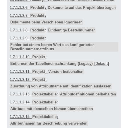
1.7.1.1.2.6.
Produkt
:
Dokumente auf das Projekt übertragen
1.7.1.1.2.7.
Produkt
:
Dokumente beim Verschieben ignorieren
1.7.1.1.2.8.
Produkt
:
Eindeutige Bestellnummer
1.7.1.1.2.9.
Produkt
:
Fehler bei einem leeren Wert des konfigurierten
Bestellnummernattributs
1.7.1.1.2.10.
Projekt
:
Entfernen der Tabelleneinschränkung (Legacy)
[Default]
1.7.1.1.2.11.
Projekt
:
Version beibehalten
1.7.1.1.2.12.
Projekt
:
Zuordnung von Attributname auf Identifikation auslassen
1.7.1.1.2.13.
Projekttabelle
:
Attributdefinitionen beibehalten
1.7.1.1.2.14.
Projekttabelle
:
Attribute mit demselben Namen überschreiben
1.7.1.1.2.15.
Projekttabelle
:
Attributnamen für Beschreibung verwenden