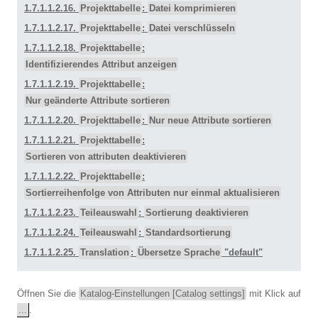
1.7.1.1.2.16.
Projekttabelle
:
Datei komprimieren
1.7.1.1.2.17.
Projekttabelle
:
Datei verschlüsseln
1.7.1.1.2.18.
Projekttabelle
:
Identifizierendes Attribut anzeigen
1.7.1.1.2.19.
Projekttabelle
:
Nur geänderte Attribute sortieren
1.7.1.1.2.20.
Projekttabelle
:
Nur neue Attribute sortieren
1.7.1.1.2.21.
Projekttabelle
:
Sortieren von attributen deaktivieren
1.7.1.1.2.22.
Projekttabelle
:
Sortierreihenfolge von Attributen nur einmal aktualisieren
1.7.1.1.2.23.
Teileauswahl
:
Sortierung deaktivieren
1.7.1.1.2.24.
Teileauswahl
:
Standardsortierung
1.7.1.1.2.25.
Translation
:
Übersetze Sprache
"default"
Öffnen Sie die
Katalog-Einstellungen [Catalog settings]
mit Klick auf
...
.