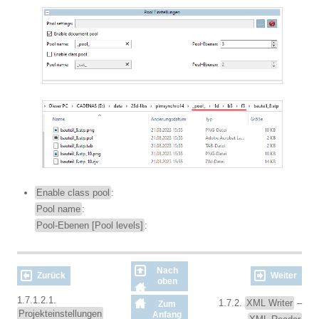
Enable class pool
:
Pool name
:
Pool-Ebenen [Pool levels]
:
Nach
Zurück
Weiter
oben
1.7.1.2.1.
1.7.2.
XML Writer
–
Zum
Projekteinstellungen
Anfang