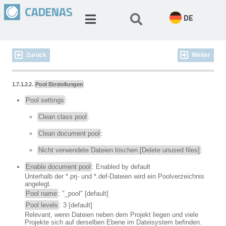
DE
Zurück
Weiter
1.7.1.2.2.
Pool Einstellungen
Pool settings
:
Clean class pool
:
Clean document pool
:
Nicht verwendete Dateien löschen [Delete unused files]
:
Enable document pool
: Enabled by default
Unterhalb der *.prj- und *.def-Dateien wird ein Poolverzeichnis
angelegt.
Pool name
: "_pool" [default]
Pool levels
: 3 [default]
Relevant, wenn Dateien neben dem Projekt liegen und viele
Projekte sich auf derselben Ebene im Dateisystem befinden.