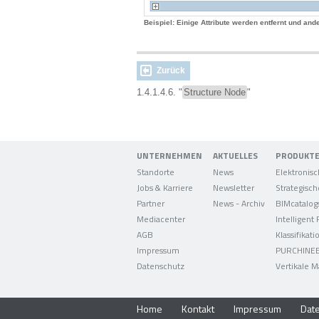
Beispiel: Einige Attribute werden entfernt und a
Zurück
1.4.1.4.6. "
Structure Node
"
UNTERNEHMEN
AKTUELLES
PRODUKT
Standorte
News
Jobs & Karriere
Newsletter
Partner
News - Archiv
BIMcatalog
Mediacenter
Intelligent
AGB
Klassifikati
Impressum
PURCHINE
Datenschutz
Vertikale M
Home
Kontakt
Impressum
Dat