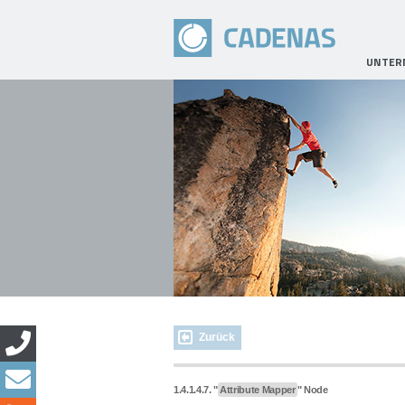
UNTER
Zurück
1.4.1.4.7. "
Attribute Mapper
" Node