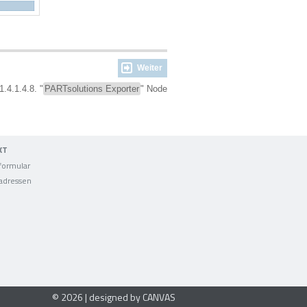
Weiter
1.4.1.4.8. "
PARTsolutions Exporter
" Node
KT
formular
adressen
© 2026 | designed by CANVAS