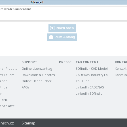
ndere werden umbenannt.
Nach oben
Zum Anfang
E
SUPPORT
PRESSE
CAD CONTENT
KONTA
Elektronischer Produktkatalog
Online Lizenzantrag
3Dfindit - CAD Modelle
Kontakt
Strategisches Teilemanagement
Downloads & Updates
CADENAS Industry Forum
Kontakt
s.net
Online Handbücher
YouTube
 Finden
FAQs
LinkedIn CADENAS
on
LinkedIn 3Dfindit
ERING
arktplätze
enschutz
Sitemap