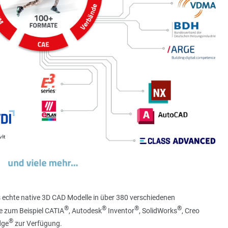
 echte native 3D CAD Modelle in über 380 verschiedenen
®
®
®
®
e zum Beispiel CATIA
, Autodesk
Inventor
, SolidWorks
, Creo
®
dge
zur Verfügung.