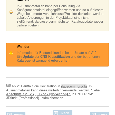
In Ausnahmefällen kann per Consulting via
Konfigurationsdatei eingegriffen werden und so auf diesem
Wege bestimmte Verzeichnisse/Projekte deklariert werden.
Lokale Änderungen in der Projektdatei sind nicht
zielführend, da diese beim nächsten Katalogupdate wieder
verloren gehen.
Wichtig
Information für Bestandskunden beim Update auf V12:
Ein
Update
der
CNS-Klassifikation
und der betroffenen
Kataloge
ist zwingend
erforderlich
.
[
38
]
Ab V11 entfällt die Deklaration in
ifacecommon.cfg
. In
Ausnahmefällen kann diese weiterhin verwendet werden. Siehe
Abschnitt 3.2.12.7, „ Block [NoSection] “
in ENTERPRISE
3Dfindit (Professional) - Administration.
Nach
Zurück
Weiter