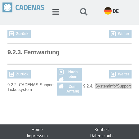
DE
Zurück
Weiter
9.2.3. Fernwartung
Nach
Zurück
Weiter
oben
9.2.2. CADENAS Support
9.2.4.
Systeminfo/Support
Zum
Ticketsystem
Anfang
Home
Kontakt
Impressum
Datenschutz