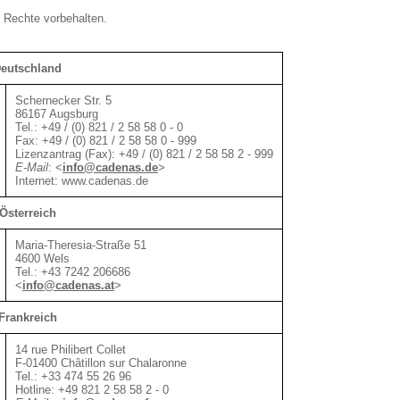
Rechte vorbehalten.
eutschland
Schernecker Str. 5
86167 Augsburg
Tel.: +49 / (0) 821 / 2 58 58 0 - 0
Fax: +49 / (0) 821 / 2 58 58 0 - 999
Lizenzantrag (Fax): +49 / (0) 821 / 2 58 58 2 - 999
E-Mail
:
<
info@cadenas.de
>
Internet: www.cadenas.de
Österreich
Maria-Theresia-Straße 51
4600 Wels
Tel.: +43 7242 206686
<
info@cadenas.at
>
Frankreich
14 rue Philibert Collet
F-01400 Châtillon sur Chalaronne
Tel.: +33 474 55 26 96
Hotline: +49 821 2 58 58 2 - 0