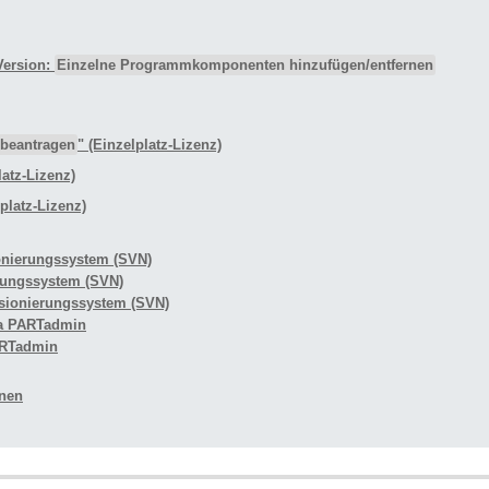
Version:
Einzelne Programmkomponenten hinzufügen/entfernen
 beantragen
" (Einzelplatz-Lizenz)
atz-Lizenz)
platz-Lizenz)
sionierungssystem (SVN)
erungssystem (SVN)
ersionierungssystem (SVN)
via PARTadmin
PARTadmin
onen