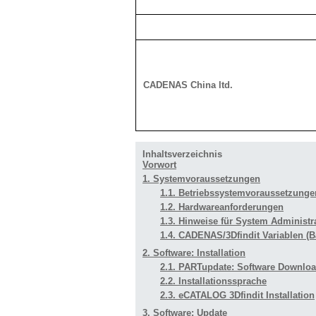
CADENAS China ltd.
Inhaltsverzeichnis
Vorwort
1. Systemvoraussetzungen
1.1. Betriebssystemvoraussetzunge
1.2. Hardwareanforderungen
1.3. Hinweise für System Administr
1.4. CADENAS/3Dfindit Variablen (B
2. Software: Installation
2.1. PARTupdate: Software Downlo
2.2. Installationssprache
2.3. eCATALOG 3Dfindit Installation
3. Software: Update