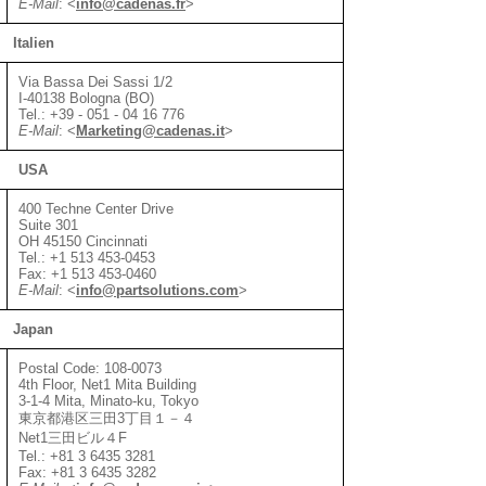
E-Mail
:
<
info@cadenas.fr
>
Italien
Via Bassa Dei Sassi 1/2
I-40138 Bologna (BO)
Tel.: +39 - 051 - 04 16 776
E-Mail
:
<
Marketing@cadenas.it
>
USA
400 Techne Center Drive
Suite 301
OH 45150 Cincinnati
Tel.: +1 513 453-0453
Fax: +1 513 453-0460
E-Mail
:
<
info@partsolutions.com
>
Japan
Postal Code: 108-0073
4th Floor, Net1 Mita Building
3-1-4 Mita, Minato-ku, Tokyo
東京都港区三田3丁目１－４
Net1三田ビル４F
Tel.: +81 3 6435 3281
Fax: +81 3 6435 3282