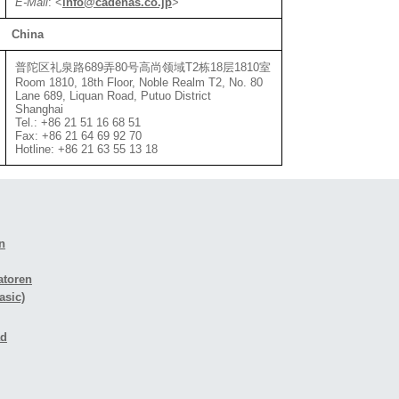
E-Mail
:
<
info@cadenas.co.jp
>
China
普陀区礼泉路689弄80号高尚领域T2栋18层1810室
Room 1810, 18th Floor, Noble Realm‌ T2, No. 80
Lane 689, Liquan Road, Putuo District
Shanghai
Tel.: +86 21 51 16 68 51
Fax: +86 21 64 69 92 70
Hotline: +86 21 63 55 13 18
n
atoren
asic)
ad