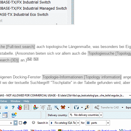
che [Full-text search]
auch topologische Längenmaße, was besonders bei Eigent
stabelle. (Ansonsten bieten sich vor allem auch die
Topologiesuche [Topolog
[
52
]
[
53
]
earch (3D)]
an.)
eigenen Docking-Fenster
Topologie-Informationen [Topology information]
ange
l wo der textuelle Suchbegriff "Tischplatte" in der Tabelle gefunden wird, ab