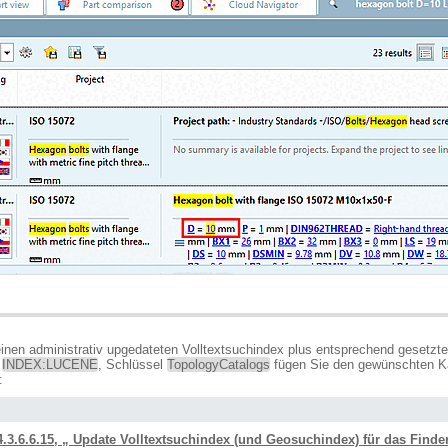
inen administrativ upgedateten Volltextsuchindex plus entsprechend gesetzte
k
INDEX:LUCENE
, Schlüssel
TopologyCatalogs
fügen Sie den gewünschten Kat
:
4.3.6.6.15, „ Update Volltextsuchindex (und Geosuchindex) für das Find