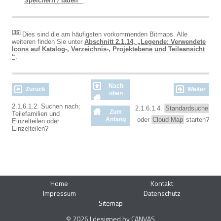
Speichern / laden “
.
[
35
]
Dies sind die am häufigsten vorkommenden Bitmaps. Alle
weiteren finden Sie unter
Abschnitt 2.1.14, „Legende: Verwendete
Icons auf Katalog-, Verzeichnis-, Projektebene und Teileansicht
“
.
Nach
Zurück
Weiter
oben
2.1.6.1.2. Suchen nach:
2.1.6.1.4.
Standardsuche
Zum
Teilefamilien und
Anfang
oder
Cloud Map
starten?
Einzelteilen oder
Einzelteilen?
Home
Kontakt
Impressum
Datenschutz
Sitemap
© 2026 | designed by CANVAS