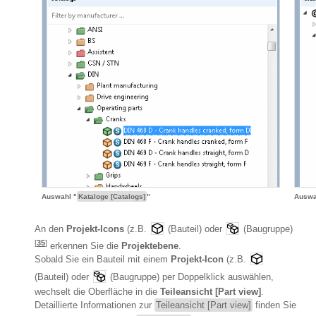
Auswahl "
Kataloge [Catalogs]
"
Auswa
An den
Projekt-Icons
(z.B.
(Bauteil) oder
(Baugruppe)
[
35
]
erkennen Sie die
Projektebene
.
Sobald Sie ein Bauteil mit einem
Projekt-Icon
(z.B.
(Bauteil) oder
(Baugruppe) per Doppelklick auswählen,
wechselt die Oberfläche in die
Teileansicht [Part view]
.
Detaillierte Informationen zur
Teileansicht [Part view]
finden Sie