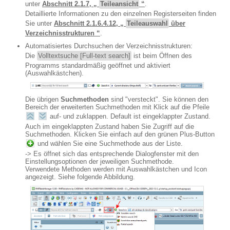
unter
Abschnitt 2.1.7, „
Teileansicht
“
.
Detaillierte Informationen zu den einzelnen Registerseiten finden
Sie unter
Abschnitt 2.1.6.4.12, „
Teileauswahl
über
Verzeichnisstrukturen “
.
Automatisiertes Durchsuchen der Verzeichnisstrukturen:
Die
Volltextsuche [Full-text search]
ist beim Öffnen des
Programms standardmäßig geöffnet und aktiviert
(Auswahlkästchen).
Die übrigen
Suchmethoden
sind "versteckt". Sie können den
Bereich der erweiterten Suchmethoden mit Klick auf die Pfeile
auf- und zuklappen. Default ist eingeklappter Zustand.
Auch im eingeklappten Zustand haben Sie Zugriff auf die
Suchmethoden. Klicken Sie einfach auf den grünen Plus-Button
und wählen Sie eine Suchmethode aus der Liste.
-> Es öffnet sich das entsprechende Dialogfenster mit den
Einstellungsoptionen der jeweiligen Suchmethode.
Verwendete Methoden werden mit Auswahlkästchen und Icon
angezeigt. Siehe folgende Abbildung.