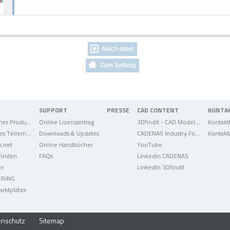
Nach oben
Zum Anfang
E
SUPPORT
PRESSE
CAD CONTENT
KONTA
Elektronischer Produktkatalog
Online Lizenzantrag
3Dfindit - CAD Modelle
Kontakt
Strategisches Teilemanagement
Downloads & Updates
CADENAS Industry Forum
Kontakt
s.net
Online Handbücher
YouTube
 Finden
FAQs
LinkedIn CADENAS
on
LinkedIn 3Dfindit
ERING
arktplätze
enschutz
Sitemap