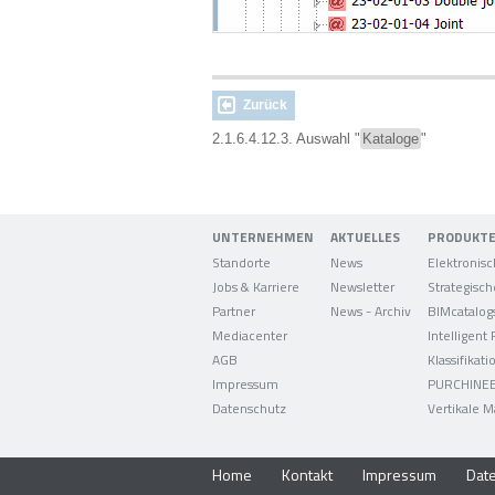
Zurück
2.1.6.4.12.3. Auswahl "
Kataloge
"
UNTERNEHMEN
AKTUELLES
PRODUKT
Standorte
News
Jobs & Karriere
Newsletter
Partner
News - Archiv
BIMcatalog
Mediacenter
Intelligent
AGB
Klassifikati
Impressum
PURCHINE
Datenschutz
Vertikale M
Home
Kontakt
Impressum
Dat