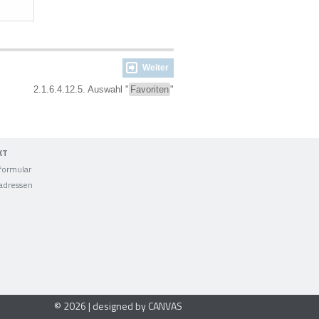
Weiter
2.1.6.4.12.5. Auswahl "
Favoriten
"
KT
formular
adressen
© 2026 | designed by CANVAS