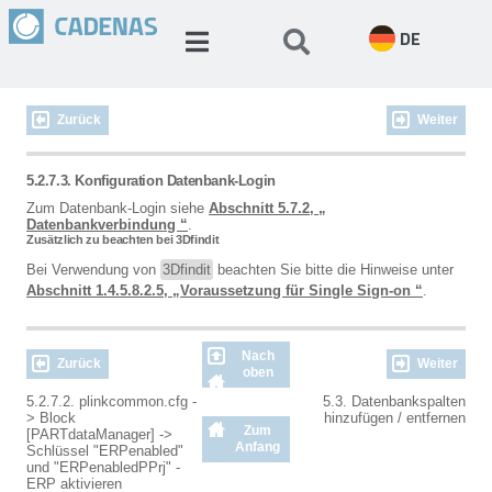
DE
Zurück
Weiter
5.2.7.3. Konfiguration Datenbank-Login
Zum Datenbank-Login siehe
Abschnitt 5.7.2, „
Datenbankverbindung “
.
Zusätzlich zu beachten bei 3Dfindit
Bei Verwendung von
3Dfindit
beachten Sie bitte die Hinweise unter
Abschnitt 1.4.5.8.2.5, „Voraussetzung für Single Sign-on “
.
Nach
Zurück
Weiter
oben
5.2.7.2. plinkcommon.cfg -
5.3. Datenbankspalten
> Block
hinzufügen / entfernen
Zum
[PARTdataManager] ->
Anfang
Schlüssel "ERPenabled"
und "ERPenabledPPrj" -
ERP aktivieren