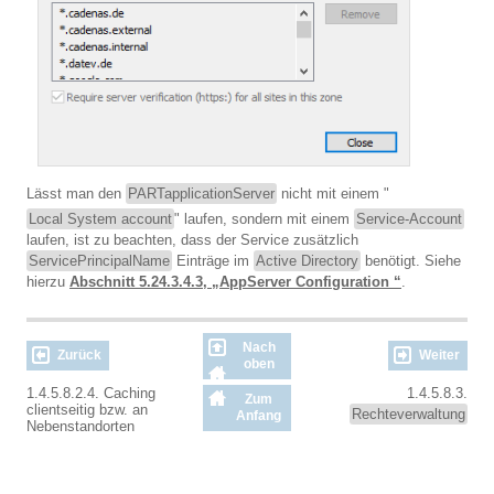
Lässt man den
PARTapplicationServer
nicht mit einem "
Local System account
" laufen, sondern mit einem
Service-Account
laufen, ist zu beachten, dass der Service zusätzlich
ServicePrincipalName
Einträge im
Active Directory
benötigt. Siehe
hierzu
Abschnitt 5.24.3.4.3, „AppServer Configuration “
.
Nach
Zurück
Weiter
oben
1.4.5.8.2.4. Caching
1.4.5.8.3.
Zum
clientseitig bzw. an
Rechteverwaltung
Anfang
Nebenstandorten