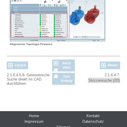
Allgemeine Topologie-Features
Nach
Zurück
Weiter
oben
2.1.6.4.6.8. Geometrische
2.1.6.4.7.
Zum
Suche direkt im CAD
Skizzensuche (2D)
Anfang
durchführen
Home
Kontakt
Impressum
Datenschutz
Sitemap