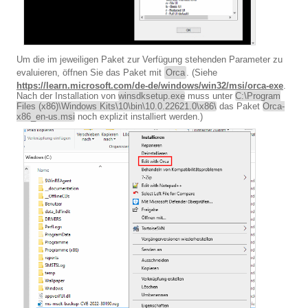
Um die im jeweiligen Paket zur Verfügung stehenden Parameter zu
evaluieren, öffnen Sie das Paket mit
Orca
. (Siehe
https://learn.microsoft.com/de-de/windows/win32/msi/orca-exe
.
Nach der Installation von
winsdksetup.exe
muss unter
C:\Program
Files (x86)\Windows Kits\10\bin\10.0.22621.0\x86\
das Paket
Orca-
x86_en-us.msi
noch explizit installiert werden.)