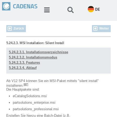
DE
Zurück
Weiter
5.24.2.3. MSI Installation: Silent Install
5.24.2.3.1. Installationsverzeichnisse
5.24.2.3.2. Installationsmodus
5.24.2.3.3. Features
5.24.2.3.4. Ablauf
Ab V12 SP4 können Sie ein MSI-Paket mittels "silent install"
[
87
]
installieren.
Die Hauptpakete sind:
eCatalogSolutions.msi
partsolutions_enterprise.msi
partsolutions_professional.msi
Erstellen Sie hierzu eine Batch-Datei (z.B.