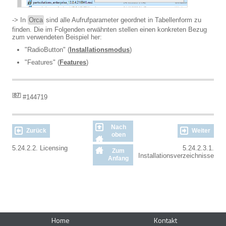
-> In
Orca
sind alle Aufrufparameter geordnet in Tabellenform zu
finden. Die im Folgenden erwähnten stellen einen konkreten Bezug
zum verwendeten Beispiel her:
"RadioButton" (
Installationsmodus
)
"Features" (
Features
)
[
87
]
#144719
Nach
Zurück
Weiter
oben
5.24.2.2. Licensing
5.24.2.3.1.
Zum
Installationsverzeichnisse
Anfang
Home
Kontakt