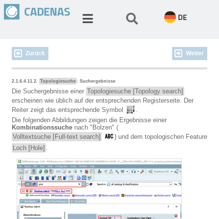
DE
Zurück
Weiter
2.1.6.4.11.2.
Topologiesuche
: Suchergebnisse
Die Suchergebnisse einer
Topologiesuche [Topology search]
erscheinen wie üblich auf der entsprechenden Registerseite. Der
Reiter zeigt das entsprechende Symbol
.
Die folgenden Abbildungen zeigen die Ergebnisse einer
Kombinationssuche
nach "Bolzen" (
Volltextsuche [Full-text search]
) und dem topologischen Feature
Loch [Hole]
.