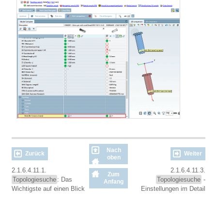
Nach
Zurück
Weiter
oben
2.1.6.4.11.1.
2.1.6.4.11.3.
Zum
Topologiesuche
: Das
Topologiesuche
-
Anfang
Wichtigste auf einen Blick
Einstellungen im Detail