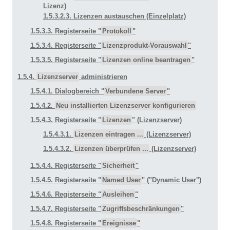
Lizenz)
1.5.3.2.3. Lizenzen austauschen (Einzelplatz)
1.5.3.3. Registerseite "
Protokoll
"
1.5.3.4. Registerseite "
Lizenzprodukt-Vorauswahl
"
1.5.3.5. Registerseite "
Lizenzen online beantragen
"
1.5.4.
Lizenzserver
administrieren
1.5.4.1. Dialogbereich "
Verbundene Server
"
1.5.4.2.
Neu installierten Lizenzserver konfigurieren
1.5.4.3. Registerseite "
Lizenzen
" (Lizenzserver)
1.5.4.3.1.
Lizenzen eintragen ...
(Lizenzserver)
1.5.4.3.2.
Lizenzen überprüfen ...
(Lizenzserver)
1.5.4.4. Registerseite "
Sicherheit
"
1.5.4.5. Registerseite "
Named User
" ("Dynamic User")
1.5.4.6. Registerseite "
Ausleihen
"
1.5.4.7. Registerseite "
Zugriffsbeschränkungen
"
1.5.4.8. Registerseite "
Ereignisse
"