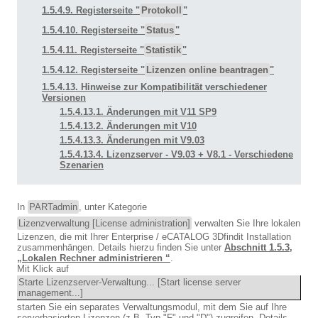
1.5.4.9. Registerseite "
Protokoll
"
1.5.4.10. Registerseite "
Status
"
1.5.4.11. Registerseite "
Statistik
"
1.5.4.12. Registerseite "
Lizenzen online beantragen
"
1.5.4.13. Hinweise zur Kompatibilität verschiedener
Versionen
1.5.4.13.1. Änderungen mit V11 SP9
1.5.4.13.2. Änderungen mit V10
1.5.4.13.3. Änderungen mit V9.03
1.5.4.13.4. Lizenzserver - V9.03 + V8.1 - Verschiedene
Szenarien
In
PARTadmin
, unter Kategorie
Lizenzverwaltung [License administration]
verwalten Sie Ihre lokalen
Lizenzen, die mit Ihrer Enterprise / eCATALOG 3Dfindit Installation
zusammenhängen. Details hierzu finden Sie unter
Abschnitt 1.5.3,
„Lokalen Rechner administrieren “
.
Mit Klick auf
Starte Lizenzserver-Verwaltung... [Start license server
management...]
starten Sie ein separates Verwaltungsmodul, mit dem Sie auf Ihre
serverbasierten Lizenzen (z.B. Typ "F" und "D") zugreifen. Details