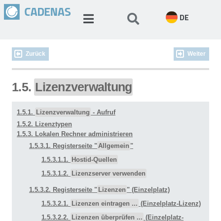
DE
Zurück
Weiter
1.5.
Lizenzverwaltung
1.5.1.
Lizenzverwaltung
- Aufruf
1.5.2. Lizenztypen
1.5.3. Lokalen Rechner administrieren
1.5.3.1. Registerseite "
Allgemein
"
1.5.3.1.1.
Hostid-Quellen
1.5.3.1.2.
Lizenzserver verwenden
1.5.3.2. Registerseite "
Lizenzen
" (Einzelplatz)
1.5.3.2.1.
Lizenzen eintragen ...
(Einzelplatz-Lizenz)
1.5.3.2.2.
Lizenzen überprüfen ...
(Einzelplatz-