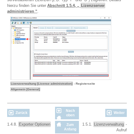
hierzu finden Sie unter
Abschnitt 1.5.4, „
Lizenzserver
administrieren “
.
Lizenzverwaltung [License administration]
- Registerseite
Allgemein [General]
Nach
Zurück
Weiter
oben
1.4.8.
Exporter Optionen
1.5.1.
Lizenzverwaltung
-
Zum
Anfang
Aufruf